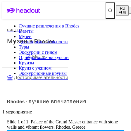
RU
EUR
Лучшие развлечения в Rhodes
БИЛЕТЫ
Билеты
Музеи
Музеи в Rhodes
Достопримечательности
Туры
Экскурсии с гидом
Музеи
Однодневные экскурсии
Круизы
Круиз с ужином
Экскурсионные круизы
Достопримечательности
Rhodes - лучшие впечатления
1 мероприятие
Slide 1 of 1, Palace of the Grand Master entrance with stone
walls and vibrant flowers, Rhodes, Greece.