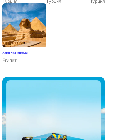
Турция
Турция
Турция
Каир: чем заняться
Египет