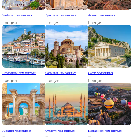
Santorini: чем заняться
Ираклион: чем заняться
Афины: чем заняться
Греция
Греция
Греция
Пелопоннес: чем заняться
Салоники: чем заняться
Corfu: чем заняться
Греция
Греция
Греция
Анталия: чем заняться
Стамбул: чем заняться
Каппадокия: чем заняться