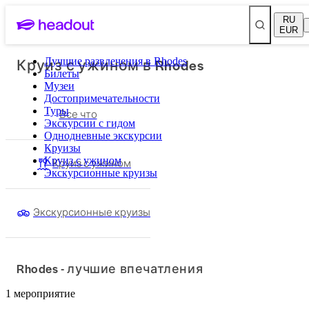
RU
EUR
Круиз с ужином в Rhodes
Лучшие развлечения в Rhodes
Билеты
Музеи
Достопримечательности
Туры
Все что
Экскурсии с гидом
Однодневные экскурсии
Круизы
Круиз с ужином
Круиз с ужином
Экскурсионные круизы
Экскурсионные круизы
Rhodes - лучшие впечатления
1 мероприятие