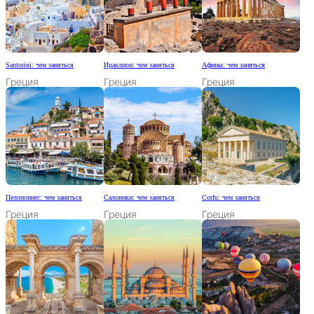
Santorini: чем заняться
Ираклион: чем заняться
Афины: чем заняться
Греция
Греция
Греция
Пелопоннес: чем заняться
Салоники: чем заняться
Corfu: чем заняться
Греция
Греция
Греция