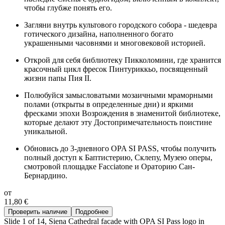
чтобы глубже понять его.
Загляни внутрь культового городского собора - шедевра
готического дизайна, наполненного богато
украшенными часовнями и многовековой историей.
Открой для себя библиотеку Пикколомини, где хранится
красочный цикл фресок Пинтуриккьо, посвященный
жизни папы Пия II.
Полюбуйся замысловатыми мозаичными мраморными
полами (открыты в определенные дни) и яркими
фресками эпохи Возрождения в знаменитой библиотеке,
которые делают эту Достопримечательность поистине
уникальной.
Обновись до 3-дневного OPA SI PASS, чтобы получить
полный доступ к Баптистерию, Склепу, Музею оперы,
смотровой площадке Facciatone и Ораторию Сан-
Бернардино.
от
11,80 €
Проверить наличие
Подробнее
Slide 1 of 14, Siena Cathedral facade with OPA SI Pass logo in