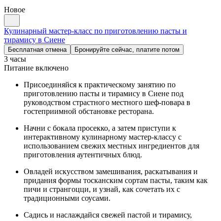
Новое
Кулинарный мастер-класс по приготовлению пасты и
тирамису в Сиене
Бесплатная отмена
Бронируйте сейчас, платите потом
3 часы
Питание включено
Присоединяйся к практическому занятию по
приготовлению пасты и тирамису в Сиене под
руководством страстного местного шеф-повара в
гостеприимной обстановке ресторана.
Начни с бокала просекко, а затем приступи к
интерактивному кулинарному мастер-классу с
использованием свежих местных ингредиентов для
приготовления аутентичных блюд.
Овладей искусством замешивания, раскатывания и
придания формы тосканским сортам пасты, таким как
пичи и странгоцци, и узнай, как сочетать их с
традиционными соусами.
Садись и наслаждайся свежей пастой и тирамису,