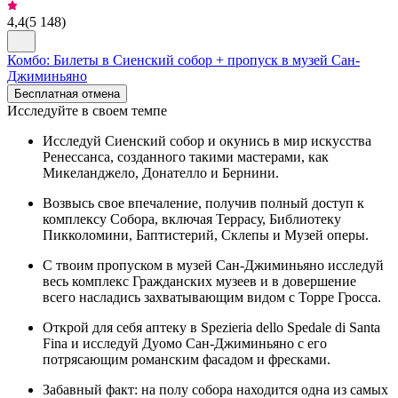
4,4
(
5 148
)
Комбо: Билеты в Сиенский собор + пропуск в музей Сан-
Джиминьяно
Бесплатная отмена
Исследуйте в своем темпе
Исследуй Сиенский собор и окунись в мир искусства
Ренессанса, созданного такими мастерами, как
Микеланджело, Донателло и Бернини.
Возвысь свое впечаление, получив полный доступ к
комплексу Собора, включая Террасу, Библиотеку
Пикколомини, Баптистерий, Склепы и Музей оперы.
С твоим пропуском в музей Сан-Джиминьяно исследуй
весь комплекс Гражданских музеев и в довершение
всего насладись захватывающим видом с Торре Гросса.
Открой для себя аптеку в Spezieria dello Spedale di Santa
Fina и исследуй Дуомо Сан-Джиминьяно с его
потрясающим романским фасадом и фресками.
Забавный факт: на полу собора находится одна из самых