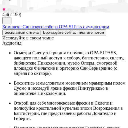
4,4
(
2 190
)
Комплекс Сиенского собора OPA SI Pass с аудиогидом
Бесплатная отмена
Бронируйте сейчас, платите потом
Исследуйте в своем темпе
Аудиогид
Осмотри Сиену за три дня с помощью OPA SI PASS,
дающего полный доступ к собору, баптистерию, склепу,
библиотеке Пикколомини, музею Оперы, смотровой
площадке Фаччатоне и ораторию Сан-Бернардино (с
апреля по октябрь).
Восхитись замысловатым мозаичным мраморным полом
Дуомо и исследуй яркие фрески Пинтуриккьо в
библиотеке Пикколомини.
Открой для себя многовековые фрески в Склепе и
полюбуйся крестильной купелью эпохи Возрождения в
Баптистерии, где представлены работы Донателло и
Гиберти.