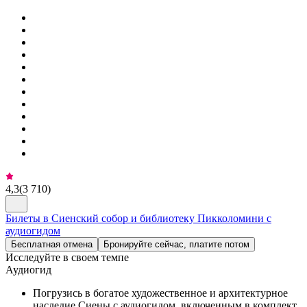
4,3
(
3 710
)
Билеты в Сиенский собор и библиотеку Пикколомини с
аудиогидом
Бесплатная отмена
Бронируйте сейчас, платите потом
Исследуйте в своем темпе
Аудиогид
Погрузись в богатое художественное и архитектурное
наследие Сиены с аудиогидом, включенным в комплект,