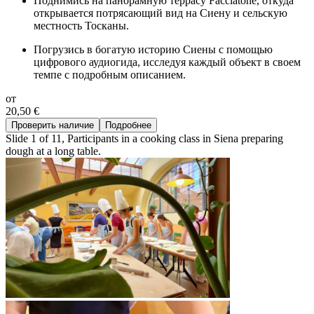
Поднимись на панорамную террасу Facciatone, откуда
открывается потрясающий вид на Сиену и сельскую
местность Тосканы.
Погрузись в богатую историю Сиены с помощью
цифрового аудиогида, исследуя каждый объект в своем
темпе с подробным описанием.
от
20,50 €
Проверить наличие
Подробнее
Slide 1 of 11, Participants in a cooking class in Siena preparing
dough at a long table.