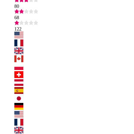
80
68
122