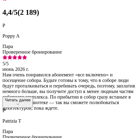
4,4
/5
(
2 189
)
P
Poppy A
Пара
Проверенное бронирование
5
/5
июнь 2026 г.
Нам очень понравился абонемент «все включено» и
посещение собора. Будьте готовы к тому, что в соборе люди
будут проталкиваться и перебивать очередь, поэтому, заплатив
немного больше, вы получите доступ к менее людным частям
соборного комплекса. По прибытии в собор сразу встаньте в
Читать далее
очередь к библиотеке — так вы сможете полюбоваться
архитектурой, пока ждете.
P
Patrizia T
Пара
Проверенное бронирование