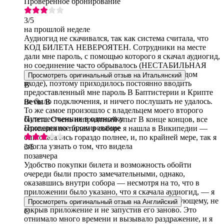
Проверенное бронирование
3
/5
на прошлой неделе
Аудиогид не скачивался, так как система считала, что
КОД БИЛЕТА НЕВЕРОЯТЕН. Сотрудники на месте
дали мне пароль, с помощью которого я скачал аудиогид,
но соединение часто обрывалось (НЕСТАБИЛЬНАЯ
СЕТЬ, как говорили сами сотрудники при каждом
Просмотреть оригинальный отзыв на Итальянский
входе), поэтому приходилось постоянно вводить
B
предоставленный мне пароль В Баптистерии и Крипте
не было подключения, и ничего послушать не удалось.
Bevin B
То же самое произошло с владельцем моего второго
Путешественник в одиночку
билета. Очень неприятный опыт В конце концов, все
Проверенное бронирование
описания по полам в соборе я нашла в Википедии —
они оказались гораздо полнее, и, по крайней мере, так я
смогла узнать о том, что видела
3
/5
позавчера
Удобство покупки билета и возможность обойти
очереди были просто замечательными, однако,
оказавшись внутри собора — несмотря на то, что в
приложении было указано, что я скачала аудиогид, — я
не могла переходить от одного номера к следующему, не
Просмотреть оригинальный отзыв на Английский
закрыв приложение и не запустив его заново. Это
C
отнимало много времени и вызывало раздражение, и я