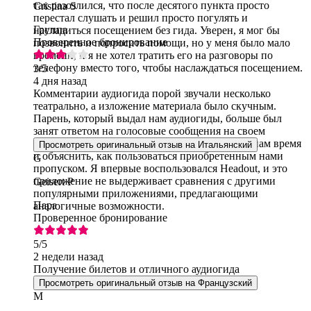
так разозлился, что после десятого пункта просто
Cristina S
перестал слушать и решил просто погулять и
Группа
насладиться посещением без гида. Уверен, я мог бы
Проверенное бронирование
позвонить и попросить помощи, но у меня было мало
времени, и я не хотел тратить его на разговоры по
телефону вместо того, чтобы наслаждаться посещением.
3
/5
4 дня назад
Комментарии аудиогида порой звучали несколько
театрально, а изложение материала было скучным.
Парень, который выдал нам аудиогиды, больше был
занят ответом на голосовые сообщения на своем
мобильном телефоне, чем тем, чтобы уделить нам время
Просмотреть оригинальный отзыв на Итальянский
и объяснить, как пользоваться приобретенным нами
G
пропуском. Я впервые воспользовался Headout, и это
приложение не выдерживает сравнения с другими
Geisert P
популярными приложениями, предлагающими
Пара
аналогичные возможности.
Проверенное бронирование
5
/5
2 недели назад
Получение билетов и отличного аудиогида
Просмотреть оригинальный отзыв на Французский
M