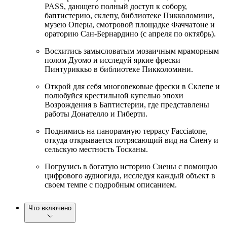
PASS, дающего полный доступ к собору,
баптистерию, склепу, библиотеке Пикколомини,
музею Оперы, смотровой площадке Фаччатоне и
ораторию Сан-Бернардино (с апреля по октябрь).
Восхитись замысловатым мозаичным мраморным
полом Дуомо и исследуй яркие фрески
Пинтуриккьо в библиотеке Пикколомини.
Открой для себя многовековые фрески в Склепе и
полюбуйся крестильной купелью эпохи
Возрождения в Баптистерии, где представлены
работы Донателло и Гиберти.
Поднимись на панорамную террасу Facciatone,
откуда открывается потрясающий вид на Сиену и
сельскую местность Тосканы.
Погрузись в богатую историю Сиены с помощью
цифрового аудиогида, исследуя каждый объект в
своем темпе с подробным описанием.
Что включено