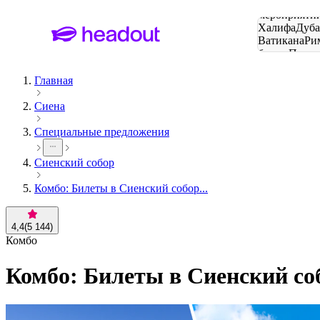
Поиск
мероприятий
Халифа
Дуб
Ватикана
Ри
башня
Пари
городов
Главная
Сиена
Специальные предложения
Сиенский собор
Комбо: Билеты в Сиенский собор...
4,4
(
5 144
)
Комбо
Комбо: Билеты в Сиенский со