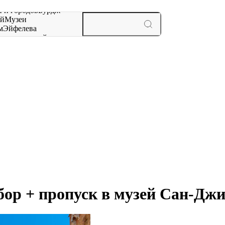
 и городов
Бурдж-
ай
Музеи
м
Эйфелева
ж
мероприятий и
бор + пропуск в музей Сан-Дж