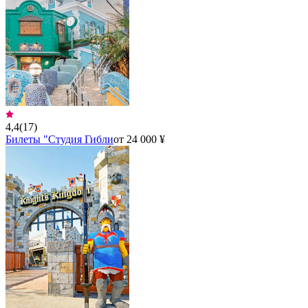
4,4
(
17
)
Билеты "Студия Гибли
от 24 000 ¥