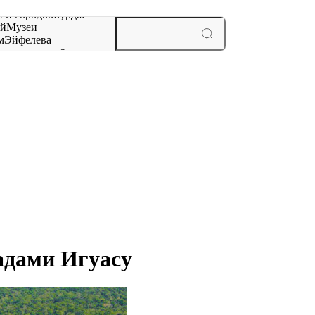
 и городов
Бурдж-
ай
Музеи
м
Эйфелева
ж
мероприятий и
адами Игуасу