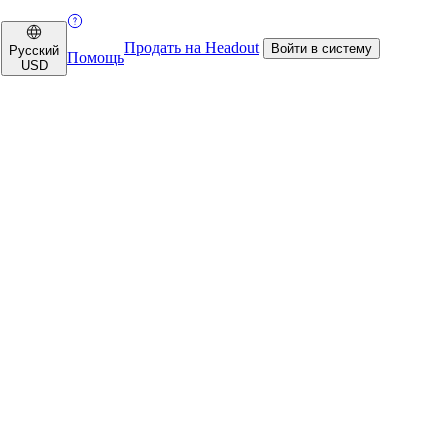
Продать на Headout
Войти в систему
Русский
Помощь
USD