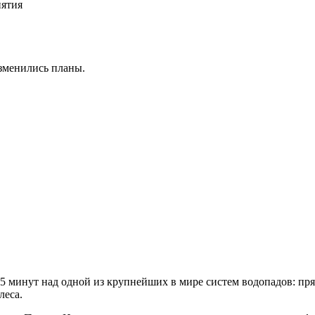
иятия
изменились планы.
5 минут над одной из крупнейших в мире систем водопадов: прям
леса.