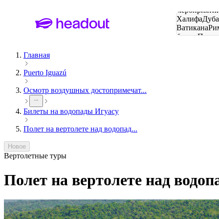
Поиск
мероприятий
Халифа
Дуб
Ватикана
Ри
башня
Пари
городов
Главная
Puerto Iguazú
Осмотр воздушных достопримечат...
Билеты на водопады Игуасу
Полет на вертолете над водопад...
Новое
Вертолетные туры
Полет на вертолете над водоп