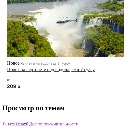
Новое
Билеты на водопады Игуасу
Полет на вертолете над водопадами Игуасу
от
209 $
Просмотр по темам
Puerto Iguazú Достопримечательности