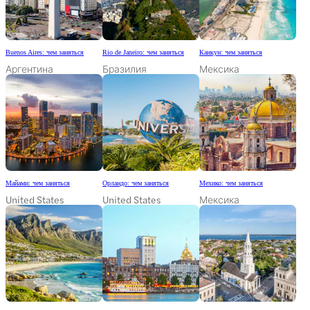
Buenos Aires: чем заняться
Rio de Janeiro: чем заняться
Канкун: чем заняться
Аргентина
Бразилия
Мексика
Майами: чем заняться
Орландо: чем заняться
Мехико: чем заняться
United States
United States
Мексика