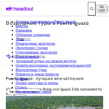
RU
USD
Воздушные туры в Puerto Iguazú
Лучшие развлечения в Puerto Iguazú
Билеты
Парковки
Обзорные площадки
Все что
Туры
Пешеходные экскурсии
Экскурсии с гидом
Однодневные экскурсии
Вертолетные туры
Приключения
Активный отдых на свежем воздухе
Осмотр воздушных достопримечательностей
Вертолетные туры
Природа и дикая природа
Puerto Iguazú - лучшие впечатления
Сафари
Пешие прогулки и тропы
Отдых
Slide 1 of 1, Helicopter flying over Iguazú Falls surrounded by
Бесплатная отмена
Национальные парки
lush greenery.