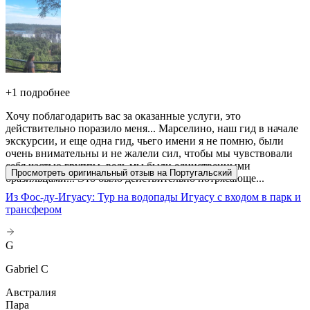
+
1 подробнее
Хочу поблагодарить вас за оказанные услуги, это
действительно поразило меня... Марселино, наш гид в начале
экскурсии, и еще одна гид, чьего имени я не помню, были
очень внимательны и не жалели сил, чтобы мы чувствовали
себя частью группы, ведь мы были единственными
Просмотреть оригинальный отзыв на Португальский
бразильцами... Это было действительно потрясающе...
Из Фос-ду-Игуасу: Тур на водопады Игуасу с входом в парк и
трансфером
G
Gabriel C
Австралия
Пара