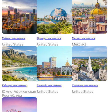
Майами: чем заняться
Орландо: чем заняться
Мехико: чем заняться
United States
United States
Мексика
Кейптаун: чем заняться
Savannah: чем заняться
Charleston: чем заняться
Южно-Африканская
United States
United States
Республика