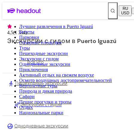
RU
USD
Лучшие развлечения в Puerto Iguazú
Билеты
4,5
(
1 334
)
Парковки
Экскурсии с гидом в Puerto Iguazú
Обзорные площадки
Туры
Пешеходные экскурсии
Экскурсии с гидом
Все что
Однодневные экскурсии
Приключения
Активный отдых на свежем воздухе
Осмотр воздушных достопримечательностей
Пешеходные экскурсии
Вертолетные туры
Природа и дикая природа
Сафари
Пешие прогулки и тропы
Экскурсии с гидом
Отдых
Национальные парки
Однодневные экскурсии