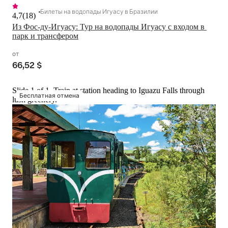
Билеты на водопады Игуасу в Бразилии
4,7
(
18
)
Из Фос-ду-Игуасу: Тур на водопады Игуасу с входом в 
парк и трансфером
от
66,52 $
Slide 1 of 1, Train at station heading to Iguazu Falls through
Бесплатная отмена
lush greenery.