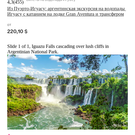
4,3
(
455
)
Из Пуэрто-Игуасу: аргентинская экскурсия на водопады 
Игуасу с катанием на лодке Gran Aventura и трансфером
от
220,10 $
Slide 1 of 1, Iguazu Falls cascading over lush cliffs in
Argentinian National Park.