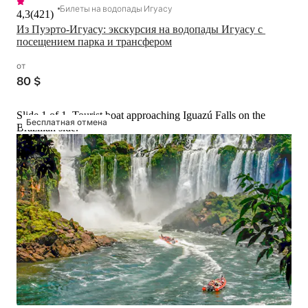
Билеты на водопады Игуасу
4,3
(
421
)
Из Пуэрто-Игуасу: экскурсия на водопады Игуасу с 
посещением парка и трансфером
от
80 $
Slide 1 of 1, Tourist boat approaching Iguazú Falls on the
Бесплатная отмена
Brazilian side.