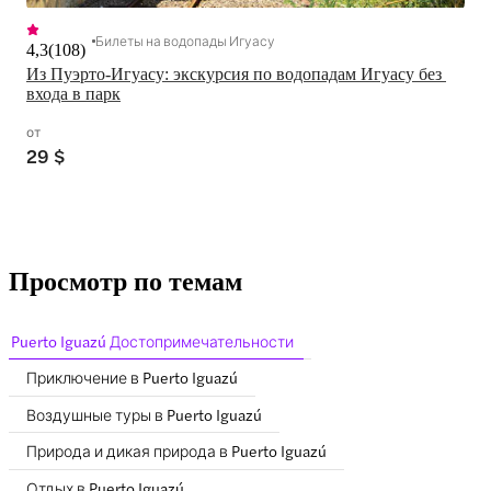
Билеты на водопады Игуасу
4,3
(
108
)
Из Пуэрто-Игуасу: экскурсия по водопадам Игуасу без 
входа в парк
от
29 $
Просмотр по темам
Puerto Iguazú Достопримечательности
Приключение в Puerto Iguazú
Воздушные туры в Puerto Iguazú
Природа и дикая природа в Puerto Iguazú
Отдых в Puerto Iguazú