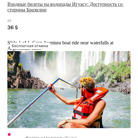
Входные билеты на водопады Игуасу: Доступность со 
стороны Бразилии
от
36 $
Slide 1 of 1, Gran Aventura boat ride near waterfalls at
Бесплатная отмена
Argentinian falls.
Билеты на водопады Игуасу