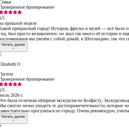
Семья
Проверенное бронирование
5
/5
на прошлой неделе
Какой прекрасный город! История, фрески и музей — всё было 
гид, был просто великолепен: он знал так много об истории и ещё
воспоминания мы увезём с собой домой, в Шотландию, так что с
Читать далее
E
Elizabeth O
Группа
Проверенное бронирование
5
/5
июль 2026 г.
Это была отличная обзорная экскурсия по Белфасту. Экскурсово
Мы смогли лично увидеть те достопримечательности, которые хот
самостоятельно прогуляться по городу. Очень рекомендую, учиты
Читать далее
P