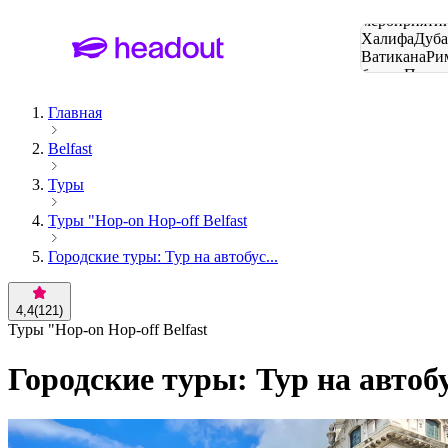
Поиск
мероприятий
Халифа
Дуб
Ватикана
Ри
башня
Пари
городов
Главная
Belfast
Туры
Туры "Hop-on Hop-off Belfast
Городские туры: Тур на автобус...
4,4
(
121
)
Туры "Hop-on Hop-off Belfast
Городские туры: Тур на автоб