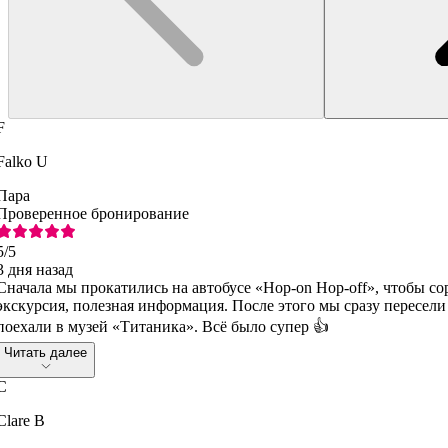
F
Falko U
Пара
Проверенное бронирование
5
/5
3 дня назад
Сначала мы прокатились на автобусе «Hop-on Hop-off», чтобы со
экскурсия, полезная информация. После этого мы сразу пересел
поехали в музей «Титаника». Всё было супер 👍
Читать далее
C
Clare B