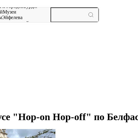
 и городов
Бурдж-
ай
Музеи
м
Эйфелева
ж
мероприятий и
усе "Hop-on Hop-off" по Белфа