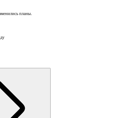
изменились планы.
иду