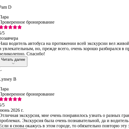
Pam D
Пара
Проверенное бронирование
5
/5
позавчера
Наш водитель автобуса на протяжении всей экскурсии вел живо
и увлекательным, но, прежде всего, очень хорошо разбирался в п
великолепно. Спасибо!
Читать далее
L
Lynsey B
Пара
Проверенное бронирование
5
/5
июнь 2026 г.
Отличная экскурсия, мне очень понравилось узнать о разных гра
проблемах. Экскурсия была очень познавательной, да и водитель
Если я снова окажусь в этом городе, то обязательно повторю эту