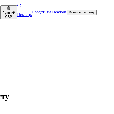
Продать на Headout
Войти в систему
Русский
Помощь
GBP
сту