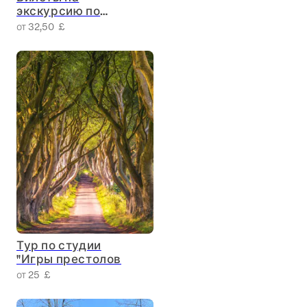
экскурсию по
Белфасту «City
от 32,50 £
Sightseeing»
Тур по студии
"Игры престолов
от 25 £