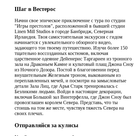
Шаг в Вестерос
Начни свое эпическое приключение с тура по студии
"Игры престолов", расположенной в бывшей студии
Linen Mill Studios в городе Банбридж, Северная
Ирландия. Твоя самостоятельная экскурсия с гидом
начинается с увлекательного обзорного видео,
задающего тон твоему путешествию. Изучи более 150
тщательно воссозданных костюмов, включая
царственное одеяние Дейенерис Таргариен из тронного
зала на Драконьем Камне и культовый плащ Джона Сноу
из Ночного Дозора. Постой в благоговении перед
внушительным Железным троном, выкованным из
переплавленных мечей, и посмотри на замысловатые
детали Зала Лиц, где Арья Старк тренировалась с
Безликими людьми. Войди в настоящие декорации,
включая Большой зал Винтерфелла, где Джон Сноу был
провозглашен королем Севера. Представь, что ты
стоишь на том же месте, чувствуя тяжесть Севера на
своих плечах.
Отправляйся за кулисы