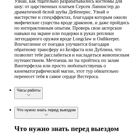
Узнай, как тщательно разрабатывались костюмы для
шоу: от царственных платьев Серсеи Ланнистер до
драматичной белой шубы Дейенерис. Узнай о
мастерстве и спецэффектах, благодаря которым ожили
мифические существа вроде драконов, и даже пройдись
по интерактивным опытам. Проверь свои актерские
навыки на экране или подержи в руках реплики
легендарного оружия вроде Longclaw и Oathkeeper.
Впечатление от поездки улучшится благодаря
обратному трансферу из Белфаста или Дублина, что
позволит тебе расслабиться и насладиться живописным
путешествием. Мечтаешь ли ты пройтись по залам
Винтерфелла или просто любопытствуешь о
кинематографической магии, этот тур обязательно
перенесет тебя в самое сердце Вестероса.
Часы работы
Что нужно знать перед выездом
Что нужно знать перед выездом