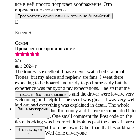
все в ней просто потрясает воображение. Это
определенно стоит того.
Просмотреть оригинальный отзыв на Английский
E
Eileen S
Семья
Проверенное бронирование
5
/5
авг. 2024 г.
The tour was excellent. I have never wathched Game of
Trones, but my niece and nephew are fans. I went there
expecting to be boared and ready to go home early but the
experience was far byond my expectations. The staff at the
ticket office and the bus stop and the driver were lovely, very
Показать больше отзывов
welcoming and helpful. The event was great. It was very well
laid out and everything was explained in detail. The whole
Ваша экскурсия
thing was great value for money and I have reccomended it to
ky friends already. One small comment the Post code on the
ticket booking was incorrect. It took us past the check in area
and out a wee bit from the town. Other than that I would rate
Что вас ждёт
it 10 out of 10. Well done enveryone