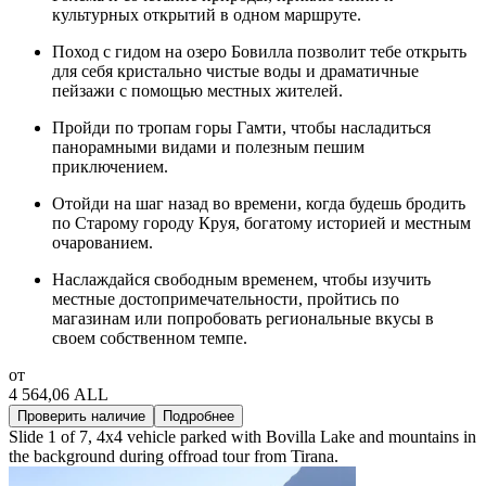
культурных открытий в одном маршруте.
Поход с гидом на озеро Бовилла позволит тебе открыть
для себя кристально чистые воды и драматичные
пейзажи с помощью местных жителей.
Пройди по тропам горы Гамти, чтобы насладиться
панорамными видами и полезным пешим
приключением.
Отойди на шаг назад во времени, когда будешь бродить
по Старому городу Круя, богатому историей и местным
очарованием.
Наслаждайся свободным временем, чтобы изучить
местные достопримечательности, пройтись по
магазинам или попробовать региональные вкусы в
своем собственном темпе.
от
4 564,06 ALL
Проверить наличие
Подробнее
Slide 1 of 7, 4x4 vehicle parked with Bovilla Lake and mountains in
the background during offroad tour from Tirana.