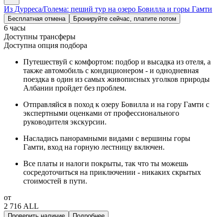
Из Дурреса/Голема: пеший тур на озеро Бовилла и горы Гамти
Бесплатная отмена
Бронируйте сейчас, платите потом
6 часы
Доступны трансферы
Доступна опция подбора
Путешествуй с комфортом: подбор и высадка из отеля, а
также автомобиль с кондиционером - и однодневная
поездка в один из самых живописных уголков природы
Албании пройдет без проблем.
Отправляйся в поход к озеру Бовилла и на гору Гамти с
экспертными оценками от профессионального
руководителя экскурсии.
Насладись панорамными видами с вершины горы
Гамти, вход на горную лестницу включен.
Все платы и налоги покрыты, так что ты можешь
сосредоточиться на приключении - никаких скрытых
стоимостей в пути.
от
2 716 ALL
Проверить наличие
Подробнее