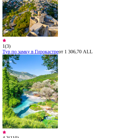
1
(
3
)
Тур по замку в Гирокастре
от 1 306,70 ALL
4,3
(
110
)