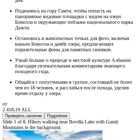
дня.
Поднимись на гору Гамти, чтобы попасть на
панорамные видовые площадки с видом на озеро
Бовилла и окружающие пейзажи национального парка
Дажти.
Остановись в живописных точках для фото, включая
каньон Бовилла и дамбу озера, предлагающих
поразительные фоны для памятных снимков.
Узнай больше о природе и местной культуре Албании
благодаря увлекательным комментариям знающего
походного гида.
Общайся с попутчиками в группе, состоящей не более
чем из 18 человек, и расслабься после похода, уделив
время отдыху у озера.
от
2 418,19 ALL
Проверить наличие
Подробнее
Slide 1 of 8, Hikers walking near Bovilla Lake with Gamti
Mountains in the background.