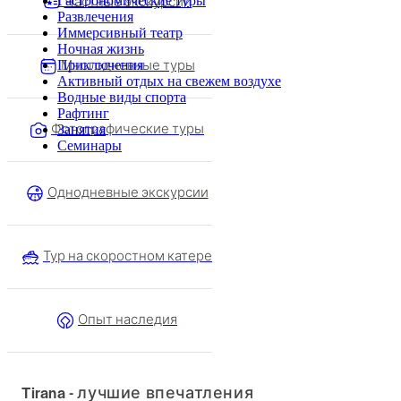
Частные экскурсии
Гастрономические туры
Развлечения
Иммерсивный театр
Ночная жизнь
Многодневные туры
Приключения
Активный отдых на свежем воздухе
Водные виды спорта
Рафтинг
Фотографические туры
Занятия
Семинары
Однодневные экскурсии
Тур на скоростном катере
Опыт наследия
Tirana - лучшие впечатления