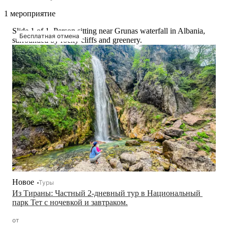
1 мероприятие
Slide 1 of 1, Person sitting near Grunas waterfall in Albania,
Бесплатная отмена
surrounded by rocky cliffs and greenery.
Новое
Туры
Из Тираны: Частный 2-дневный тур в Национальный 
парк Тет с ночевкой и завтраком.
от