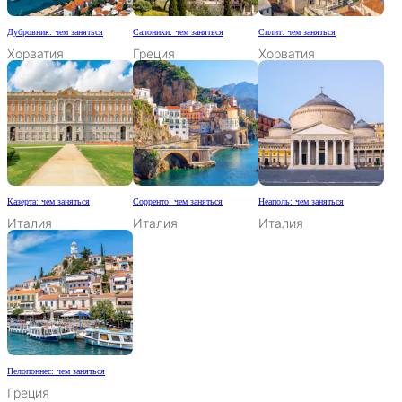
Дубровник: чем заняться
Салоники: чем заняться
Сплит: чем заняться
Хорватия
Греция
Хорватия
Казерта: чем заняться
Сорренто: чем заняться
Неаполь: чем заняться
Италия
Италия
Италия
Пелопоннес: чем заняться
Греция