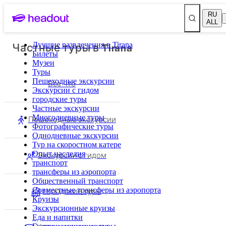
RU
ALL
Частные туры в Tirana
Лучшие развлечения в Tirana
Билеты
Музеи
Туры
Пешеходные экскурсии
Все что
Экскурсии с гидом
городские туры
Частные экскурсии
Многодневные туры
Пешеходные экскурсии
Фотографические туры
Однодневные экскурсии
Тур на скоростном катере
Опыт наследия
Экскурсии с гидом
транспорт
трансферы из аэропорта
Общественный транспорт
городские туры
Совместные трансферы из аэропорта
Круизы
Экскурсионные круизы
Еда и напитки