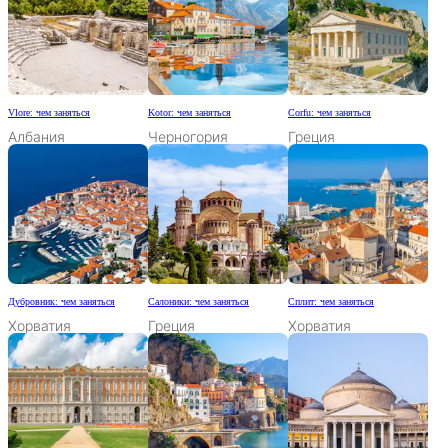
Vlore: чем заняться
Kotor: чем заняться
Corfu: чем заняться
Албания
Черногория
Греция
Дубровник: чем заняться
Салоники: чем заняться
Сплит: чем заняться
Хорватия
Греция
Хорватия