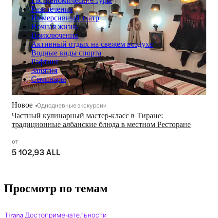
Гастрономические туры
Развлечения
Иммерсивный театр
Ночная жизнь
Приключения
Активный отдых на свежем воздухе
Водные виды спорта
Рафтинг
Занятия
Семинары
Новое
Однодневные экскурсии
Частный кулинарный мастер-класс в Тиране: 
традиционные албанские блюда в местном Ресторане
от
5 102,93 ALL
Просмотр по темам
Tirana Достопримечательности