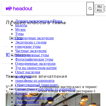
RU
ALL
Лучшие классы в Tirana
Лучшие развлечения в Tirana
Билеты
Музеи
Туры
Все что
Пешеходные экскурсии
Экскурсии с гидом
городские туры
Частные экскурсии
Семинары
Многодневные туры
Фотографические туры
Однодневные экскурсии
Тур на скоростном катере
Опыт наследия
Tirana - лучшие впечатления
транспорт
трансферы из аэропорта
Общественный транспорт
Slide 1 of 1, частный кулинарный мастер-класс в тиране:
Бесплатная отмена
Совместные трансферы из аэропорта
традиционные албанские блюда в местном ресторане-1
Круизы
Экскурсионные круизы
Еда и напитки