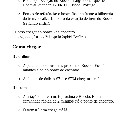
Endereço: Estação do Rossio, Largo do Duque de
Cadaval 2º andar, 1200-160 Lisboa, Portugal.
Pontos de referência: o hostel fica em frente à bilheteria
do trem, localizada dentro da estação de trem do Rossio
(segundo andar).
[ Como chegar ao ponto ](de encontro
https://goo.gl/maps/fVLLpxkCopb6FAw76 )
Como chegar
De ônibus
A parada de ônibus mais próxima é Rossio. Fica 4
minutos a pé do ponto de encontro.
As linhas de ônibus #711 e #794 chegam até lá.
De trem
A estação de trem mais próxima é Rossio. É uma
caminhada rápida de 2 minutos até o ponto de encontro.
O trem #Sintra chega até lá.