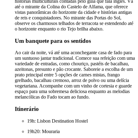
histórias multiculturais contadas pelo guia que fala inglês. Vá
até o mirante da Colina do Castelo de Alfama, que oferece
vistas panorâmicas do horizonte da cidade e histórias antigas
de reis e conquistadores. No mirante das Portas do Sol,
observe os charmosos telhados de terracota se estendendo até
o horizonte enquanto o rio Tejo brilha abaixo.
Um banquete para os sentidos
Ao cair da noite, vá até uma aconchegante casa de fado para
um suntuoso jantar tradicional. Comece sua refeição com uma
variedade de entradas, como chouriço, pastéis de bacalhau,
azeitonas, presunto e pão crocante. Saboreie a escolha de um
prato principal entre 5 opções de carnes mistas, frango
grelhado, bacalhau cremoso, arroz de polvo ou uma delícia
vegetariana. Acompanhe com um vinho de cortesia e guarde
espaço para uma sobremesa deliciosa enquanto as melodias
melancólicas do Fado tocam ao fundo.
Itinerário
19h: Lisbon Destination Hostel
19h20: Mouraria