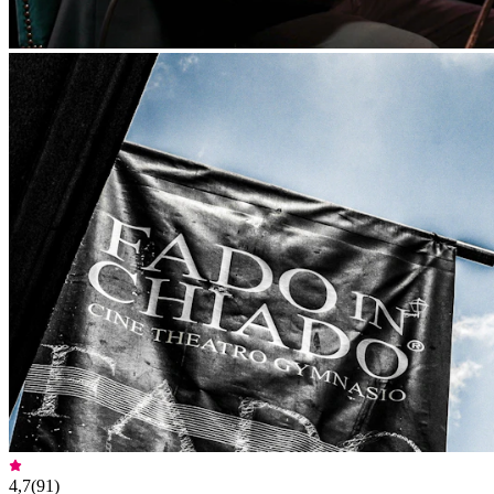
4,7
(
91
)