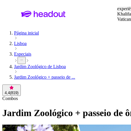
Pesquis
experiê
Khalifa
Vatica
Eiffel
P
Página inicial
Lisboa
Especiais
Jardim Zoológico de Lisboa
Jardim Zoológico + passeio de ...
4,4
(
819
)
Combos
Jardim Zoológico + passeio de 