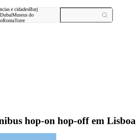
ar
ncias e cidades
Burj
Dubai
Museus do
no
Roma
Torre
aris
experiências e cidades
ônibus hop-on hop-off em Lisboa