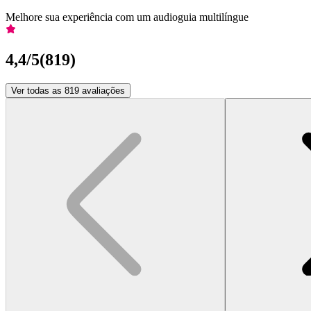
Melhore sua experiência com um audioguia multilíngue
4,4
/5
(
819
)
Ver todas as 819 avaliações