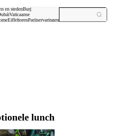
en en steden
Burj
ubái
Vaticaanse
ome
Eiffeltoren
Parijs
ervaringen
n
tionele lunch