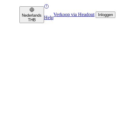
Verkoop via Headout
Inloggen
Nederlands
Help
THB