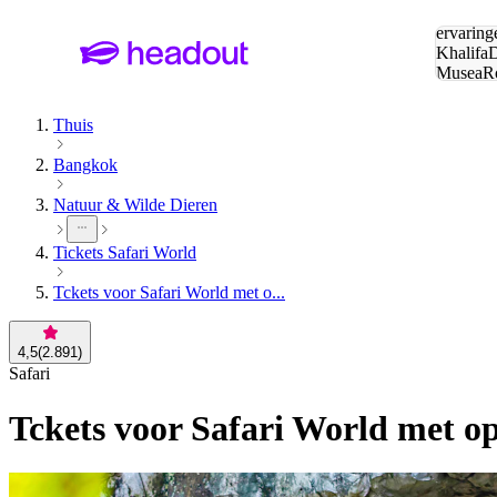
Zoeken:
ervaring
Khalifa
D
Musea
R
en stede
Thuis
Bangkok
Natuur & Wilde Dieren
Tickets Safari World
Tckets voor Safari World met o...
4,5
(
2.891
)
Safari
Tckets voor Safari World met op