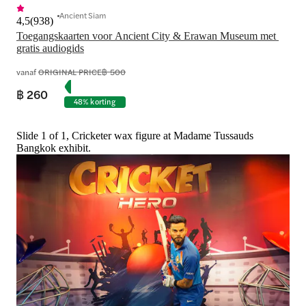
Ancient Siam
4,5
(
938
)
Toegangskaarten voor Ancient City & Erawan Museum met 
gratis audiogids
vanaf
ORIGINAL PRICE
฿ 500
฿ 260
48% korting
Slide 1 of 1, Cricketer wax figure at Madame Tussauds
Bangkok exhibit.