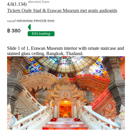
Ancient Siam
4,6
(
1.134
)
Tickets Oude Stad & Erawan Museum met gratis audiogids
vanaf
ORIGINAL PRICE
฿ 800
฿ 380
53% korting
Slide 1 of 1, Erawan Museum interior with ornate staircase and
stained glass ceiling, Bangkok, Thailand.