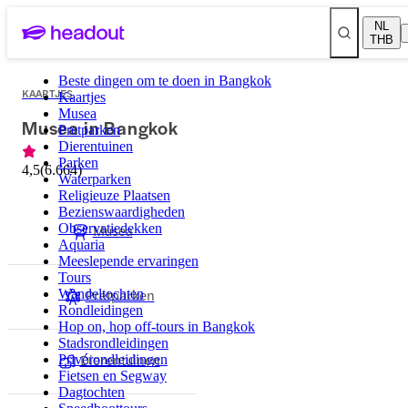
NL
THB
Beste dingen om te doen in Bangkok
KAARTJES
Kaartjes
Musea
Musea in Bangkok
Pretparken
Dierentuinen
Parken
4,5
(
6.664
)
Waterparken
Religieuze Plaatsen
Bezienswaardigheden
Observatiedekken
Musea
Aquaria
Meeslepende ervaringen
Tours
Pretparken
Wandeltochten
Rondleidingen
Hop on, hop off-tours in Bangkok
Stadsrondleidingen
Dierentuinen
Privérondleidingen
Fietsen en Segway
Dagtochten