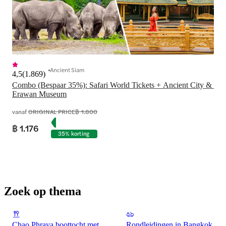
Ancient Siam
4,5
(
1.869
)
Combo (Bespaar 35%): Safari World Tickets + Ancient City & 
Erawan Museum
vanaf
ORIGINAL PRICE
฿ 1.800
฿ 1.176
35% korting
Zoek op thema
Chao Phraya boottocht met
Rondleidingen in Bangkok