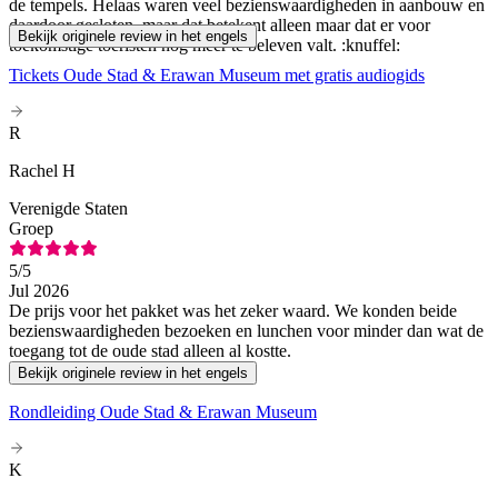
de tempels. Helaas waren veel bezienswaardigheden in aanbouw en
daardoor gesloten, maar dat betekent alleen maar dat er voor
Bekijk originele review in het engels
toekomstige toeristen nog meer te beleven valt. :knuffel:
Tickets Oude Stad & Erawan Museum met gratis audiogids
R
Rachel H
Verenigde Staten
Groep
5
/5
Jul 2026
De prijs voor het pakket was het zeker waard. We konden beide
bezienswaardigheden bezoeken en lunchen voor minder dan wat de
toegang tot de oude stad alleen al kostte.
Bekijk originele review in het engels
Rondleiding Oude Stad & Erawan Museum
K