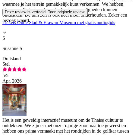
waarmee je het terrein gemakkelijk kunt verkennen. We hebben
hiermee zelfs in twee keer alle bezienswaardigheden kunnen
Deze review is vertaald. Toon originele review.
ontdekken. De tuin zelf is ook heel mooi onderhouden. Zeker een
bezoek waard.
Tickets Oude Stad & Erawan Museum met gratis audiogids
S
Susanne S
Duitsland
Stel
5
/5
Apr. 2026
Het is een geweldig interactief museum om de Thaise cultuur te
ontdekken. We zijn er met onze 5-jarige zoon naartoe geweest en
hebben ons prima vermaakt met het rondrijden in de golfkar tussen