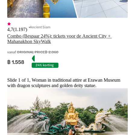
Ancient Siam
4,7
(
1.197
)
Combo (Bespaar 24%): tickets voor de Ancient City + 
Mahanakhon SkyWalk
vanaf
ORIGINAL PRICE
฿ 2.060
฿ 1.558
24% korting
Slide 1 of 1, Woman in traditional attire at Erawan Museum
with dragon sculptures and golden deity statue.