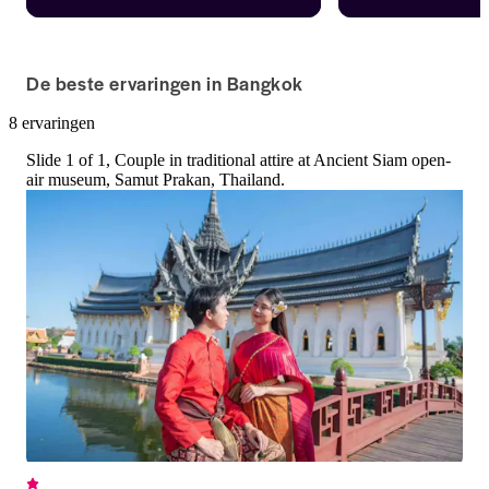
openluchtmuseum waarin de 
olifantenbeeld en d
bezienswaardigheden van Thailand 
interieurs in het E
zijn nagebouwd. Ontdek het erfgoed 
Koop tickets voor A
van Thailand met onze tickets met 
Erawan Museum Bang
De beste ervaringen in Bangkok
korting en dompel je onder in de 
gratis annuleren, di
cultuur.
mobiele toegang en 
8 ervaringen
allemaal voor maar 
Slide 1 of 1, Couple in traditional attire at Ancient Siam open-
air museum, Samut Prakan, Thailand.