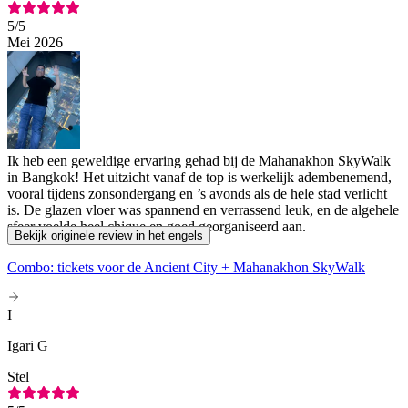
5
/5
Mei 2026
Ik heb een geweldige ervaring gehad bij de Mahanakhon SkyWalk
in Bangkok! Het uitzicht vanaf de top is werkelijk adembenemend,
vooral tijdens zonsondergang en ’s avonds als de hele stad verlicht
is. De glazen vloer was spannend en verrassend leuk, en de algehele
sfeer voelde heel chique en goed georganiseerd aan.
Bekijk originele review in het engels
Combo: tickets voor de Ancient City + Mahanakhon SkyWalk
I
Igari G
Stel