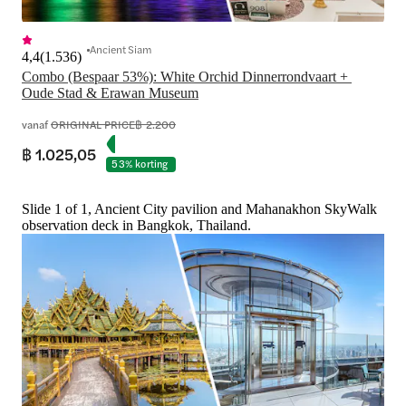
Ancient Siam
4,4
(
1.536
)
Combo (Bespaar 53%): White Orchid Dinnerrondvaart + 
Oude Stad & Erawan Museum
vanaf
ORIGINAL PRICE
฿ 2.200
฿ 1.025,05
53% korting
Slide 1 of 1, Ancient City pavilion and Mahanakhon SkyWalk
observation deck in Bangkok, Thailand.