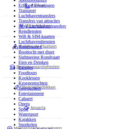
Speedboottours
Parken
Erfgoed Ervaringen
Transport
Luchthaventransfers
Transfers van attracties
Waterparken
Privé Luchthaventransfers
Reisdiensten
Wifi & SIM-kaarten
Luchthavendiensten
Religieuze Plaatsen
Rondvaarten
Boottocht met diner
Sightseeing Rondvaart
Eten en Drinken
Bezienswaardigheden
Etentjes
Foodtours
Kooklessen
Kroegentochten
Observatiedekken
Eetvouchers
Entertainment
Cabaret
Opera
Aquaria
Sport
Watersport
Kajakken
Snorkelen
Meeslepende ervaringen