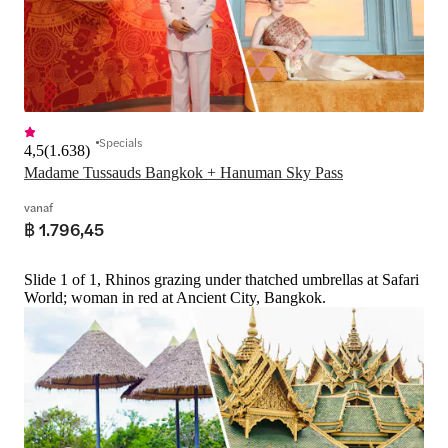
Specials
4,5
(
1.638
)
Madame Tussauds Bangkok + Hanuman Sky Pass
vanaf
฿ 1.796,45
Slide 1 of 1, Rhinos grazing under thatched umbrellas at Safari
World; woman in red at Ancient City, Bangkok.