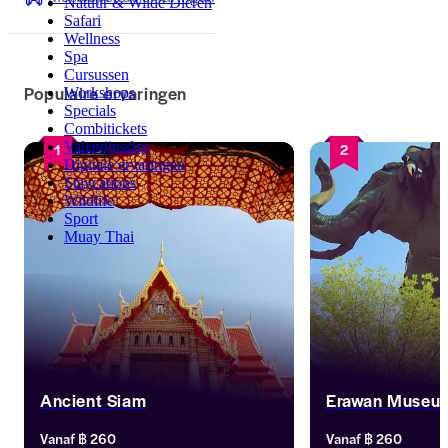
Natuur & Wilde Dieren
Safari
Wellness
Spa
Cursussen
Populaire ervaringen
Workshops
Specials
Combitickets
Valentijnsdag
1
2
Digitale ervaringen
Staycations
Wildlife
Sport
Muay Thai
Ancient Siam
Erawan Museu
Bezoek Ancient Siam, een 
Ontdek het driekop
Vanaf
฿ 260
Vanaf
฿ 260