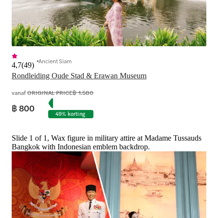
Ancient Siam
4,7
(
49
)
Rondleiding Oude Stad & Erawan Museum
vanaf
ORIGINAL PRICE
฿ 1.580
฿ 800
49% korting
Slide 1 of 1, Wax figure in military attire at Madame Tussauds
Bangkok with Indonesian emblem backdrop.