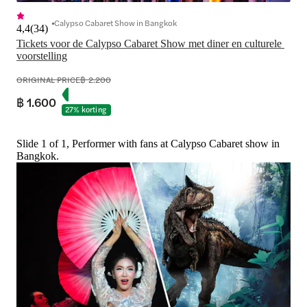
Calypso Cabaret Show in Bangkok
4,4
(
34
)
Tickets voor de Calypso Cabaret Show met diner en culturele 
voorstelling
ORIGINAL PRICE
฿ 2.200
฿ 1.600
27% korting
Slide 1 of 1, Performer with fans at Calypso Cabaret show in
Bangkok.