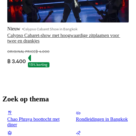
Nieuw
Calypso Cabaret Show in Bangkok
Calypso Cabaret-show met hoogwaardige zitplaatsen voor 
twee en drankjes
ORIGINAL PRICE
฿ 4.000
฿ 3.400
15% korting
Zoek op thema
Chao Phraya boottocht met
Rondleidingen in Bangkok
diner