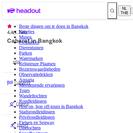
NL
THB
Beste dingen om te doen in Bangkok
Kaartjes
4,4
(
1.740
)
Musea
Cabaret in Bangkok
Pretparken
Dierentuinen
Parken
Waterparken
alle
Religieuze Plaatsen
Bezienswaardigheden
Observatiedekken
Aquaria
Cabaret
Meeslepende ervaringen
Tours
Wandeltochten
Rondleidingen
Opera
Hop on, hop off-tours in Bangkok
Stadsrondleidingen
Privérondleidingen
Fietsen en Segway
Sport
Dagtochten