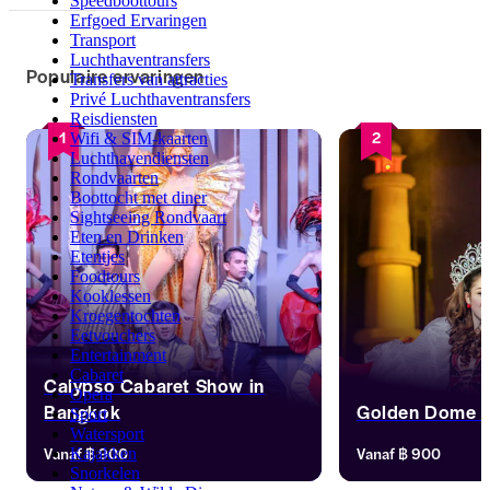
Speedboottours
Erfgoed Ervaringen
Transport
Luchthaventransfers
Populaire ervaringen
Transfers van attracties
Privé Luchthaventransfers
Reisdiensten
1
2
Wifi & SIM-kaarten
Luchthavendiensten
Rondvaarten
Boottocht met diner
Sightseeing Rondvaart
Eten en Drinken
Etentjes
Foodtours
Kooklessen
Kroegentochten
Eetvouchers
Entertainment
Cabaret
Calypso Cabaret Show in
Opera
Bangkok
Golden Dome 
Sport
Watersport
Geniet van 16 lipsync-acts die 
Geniet van een avond
Vanaf
฿ 900
Vanaf
฿ 900
Kajakken
klassieke hits mengen met 
glamour in het Gol
Snorkelen
popfavorieten, allemaal met stijl, 
Wees getuige van d