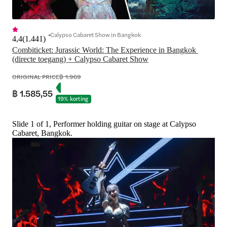
Calypso Cabaret Show in Bangkok
4,4
(
1.441
)
Combiticket: Jurassic World: The Experience in Bangkok 
(directe toegang) + Calypso Cabaret Show
ORIGINAL PRICE
฿ 1.969
฿ 1.585,55
19% korting
Slide 1 of 1, Performer holding guitar on stage at Calypso
Cabaret, Bangkok.