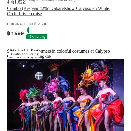
4,4
(
1.622
)
Combo (Bespaar 42%): cabaretshow Calypso en White 
Orchid-riviercruise
ORIGINAL PRICE
฿ 2.600
฿ 1.499
42% korting
Slide 1 of 1, Performers in colorful costumes at Calypso
Gratis annulering
Cabaret show, Bangkok.