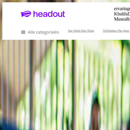
Zoeken:
ervaring
Khalifa
D
Musea
R
en stede
Alle categorieën
Sun World Hon Thom
VinWonders Phu Quoc
Ervaar het beste van Phú Quốc