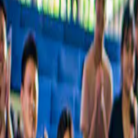
De beste rondleidingen, bekende bezienswaardigheden en dingen die j
Geliefd bij ruim 54 miljoen gasten over de hele wereld
Waarom miljoenen gasten ons vertrouwen
De beste ervaringen in Phú Quốc