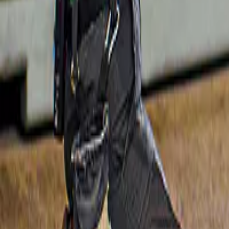
VinWonders Phu Quoc Themapark
4,5
(
12
)
VinWonders Phu Quoc Kaartjes
vanaf
₫ 950.000
Slide 1 of 1, Visitors posing with teddy bear
mascots at Teddy Bear Museum, Vietnam.
Nieuw
Tickets voor Grand World Phu Quoc
Grand World Phu Quoc: combitickets voor 
2 attracties