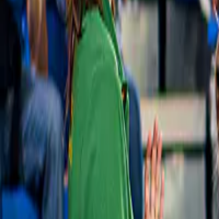
Nieuw
Vinpearl Safari Tickets
Vinpearl Safari Phu Quoc Toegangsticket
vanaf
₫ 850.000
Slide 1 of 1, Fireworks display over the Kiss
of the Sea Show stage at night.
Sun World Hon Thom
4,9
(
40
)
De voorstelling ‘Kiss of the Sea’ met lunch- 