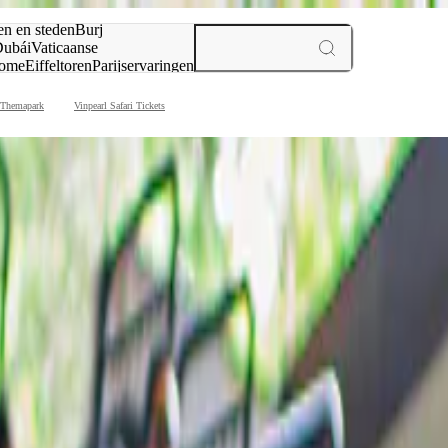
en en steden
Burj
ubái
Vaticaanse
ome
Eiffeltoren
Parijs
ervaringen
n
 Themapark
Vinpearl Safari Tickets