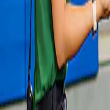
Slide 1 of 1, Bus tour guests observing
rhinos and zebras in African wildlife setting.
Nieuw
Vinpearl Safari Tickets
[Combo voor één dag] Vinpearl Safari & 
VinWonders Tickets
vanaf
₫ 1.499.999
Slide 1 of 1, Guests enjoying VinWonders
Phu Quoc near giant turtle sculpture.