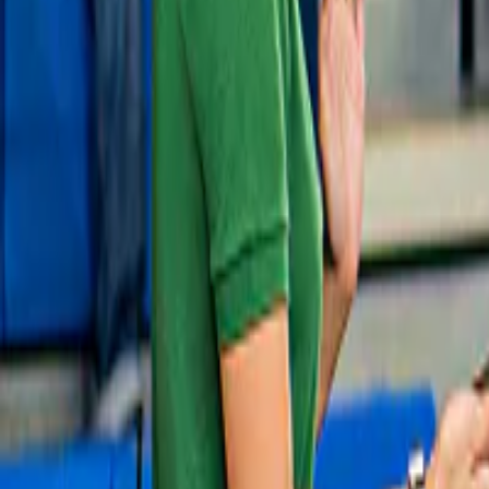
of dineropties
vanaf
ORIGINAL PRICE
₫ 834.512
₫ 659.264
21% korting
Slide 1 of 1, Cable car over lush island
landscape at Sun World Hon Thom, Phu
Quoc.
Sun World Hon Thom
4,8
(
30
)
Sun World Hon Thom: Kabelbaan + Kiss 
of Sea-show
vanaf
ORIGINAL PRICE
₫ 2.049.999
₫ 1.550.000
24% korting