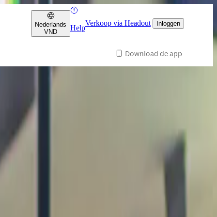
Verkoop via Headout
Inloggen
Nederlands
Help
VND
Download de app