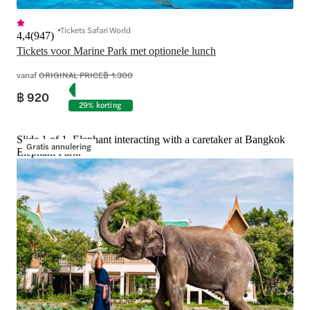
Tickets Safari World
4,4
(
947
)
Tickets voor Marine Park met optionele lunch
vanaf
ORIGINAL PRICE
฿ 1.300
฿ 920
29% korting
Slide 1 of 1, Elephant interacting with a caretaker at Bangkok
Gratis annulering
Elephant Park.