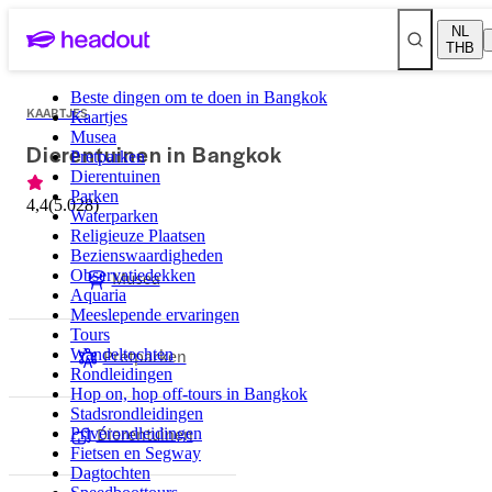
NL
THB
Beste dingen om te doen in Bangkok
KAARTJES
Kaartjes
Musea
Dierentuinen in Bangkok
Pretparken
Dierentuinen
Parken
4,4
(
5.028
)
Waterparken
Religieuze Plaatsen
Bezienswaardigheden
Observatiedekken
Musea
Aquaria
Meeslepende ervaringen
Tours
Pretparken
Wandeltochten
Rondleidingen
Hop on, hop off-tours in Bangkok
Stadsrondleidingen
Dierentuinen
Privérondleidingen
Fietsen en Segway
Dagtochten