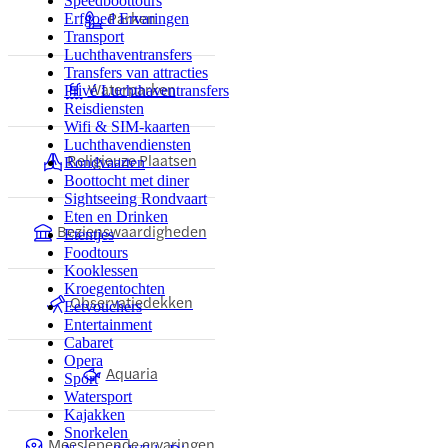
Speedboottours
Parken
Erfgoed Ervaringen
Transport
Luchthaventransfers
Transfers van attracties
Waterparken
Privé Luchthaventransfers
Reisdiensten
Wifi & SIM-kaarten
Luchthavendiensten
Religieuze Plaatsen
Rondvaarten
Boottocht met diner
Sightseeing Rondvaart
Eten en Drinken
Bezienswaardigheden
Etentjes
Foodtours
Kooklessen
Kroegentochten
Observatiedekken
Eetvouchers
Entertainment
Cabaret
Opera
Aquaria
Sport
Watersport
Kajakken
Snorkelen
Meeslepende ervaringen