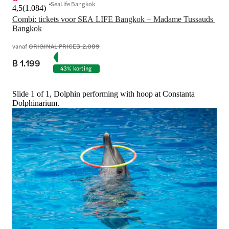
SeaLife Bangkok
4,5
(
1.084
)
Combi: tickets voor SEA LIFE Bangkok + Madame Tussauds 
Bangkok
vanaf
ORIGINAL PRICE
฿ 2.089
฿ 1.199
43% korting
Slide 1 of 1, Dolphin performing with hoop at Constanta
Dolphinarium.