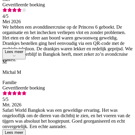
Geverifieerde boeking
4
/5
Mei 2026
We hebben een avonddinercruise op de Princess 6 geboekt. De
organisatie en het inchecken verliepen vlot en zonder problemen.
Het eten en de sfeer aan boord waren gewoonweg geweldig.
Drankjes bestellen ging heel eenvoudig via een QR-code met de
mobiele telefoon. De drankjes waren lekker en redelijk geprijsd. Wie
Lees meer
een langer verblijf in Bangkok heeft, moet zeker zo’n avondcruise
maken.
M
Michal M
Familie
Geverifieerde boeking
5
/5
Mrt. 2026
Safari World Bangkok was een geweldige ervaring. Het was
ongelooflijk om de dieren van dichtbij te zien, en het voeren van de
tijgers was absoluut het hoogtepunt. Goed georganiseerd en echt
onvergetelijk. Een echte aanrader.
Lees meer