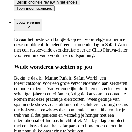
Bekijk originele review in het engels
Toon meer recensies
Jouw ervaring
Ervaar het beste van Bangkok op een voordelige manier met
deze combideal. Je beleeft een spannende dag in Safari World
met een rustgevende avondcruise over de Chao Phraya-rivier
voor een mix van avontuur en ontspanning.
Wilde wonderen wachten op jou
Begin je dag bij Marine Park in Safari World, een
toevluchtsoord voor een grote verscheidenheid aan zeedieren
en andere dieren. Van vriendelijke dolfijnen en zeeleeuwen tot
schattige ijsberen en olifanten, krijg de kans om in contact te
komen met deze prachtige diersoorten. Wees getuige van
spannende shows zoals olifanten die schilderen, orang-oetans
die boksen en cowboys die spannende stunts uithalen. Krijg
trek van al dat genieten en verzadig je honger met een
internationaal of Indiaas lunchbuffet. Maak je dag compleet
met een bezoek aan het safaripark om honderden dieren in
hun natuurlijke omgeving te bekijken.