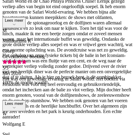
Safari World en de Chao Phraya Princess Cruise! Eerlijk gezegd
verliep alles van begin tot eind ongelooflijk soepel. Ik heb enorm
genoten van de Safari World-ervaring. We hebben bijna alle
hoogtepunten kunnen meepikken: de shows met olifanten,
Lees meer
zeeleeuwen, de spionageoorlog en de dolfijnen waren allemaal
fantastisch en zo leuk om naar te kijken. Toen het tijd was voor de
M
lunch, maakte ik me een beetje zorgen omdat er zoveel mensen
waren, maar het internationale buffet was geweldig. Ondanks de
Mallikarjuna K
grote drukte verliep alles soepel en was er vrijwel geen wachtrij, wat
een enorme opluchting was. De avondcruise was net zo geweldig.
Groep
Het ophalen van onze fysieke tickets bij de balie in het Iconsiam-
Geverifieerde boeking
winkelcentrum was een fluitje van een cent, en de weg naar de
vertrekpier verliep volledig zonder gedoe. Drijvend over de rivier
5
/5
met een heerlijk diner was de perfecte manier om een onvergetelijke
Mei 2026
dag af te sluiten. Als je hier op bezoek bent, is dit combipakket
Het was een geweldige ervaring in Safari World. Het boeken via
100% de moeite waard!
Headouts was voor mij heel eenvoudig en gebruiksvriendelijk,
omdat het inchecken aan de balie zo vlot verliep. Mijn dochter heeft
enorm genoten, vooral van de dolfijnenshows, de zeeleeuwenshow
en de cowboy-stuntshow. We hebben ook genoten van het voeren
Lees meer
van de vogels en de heerlijke lunchbuffet. Over het algemeen zijn
we zeer tevreden en het park is keurig onderhouden. Een echte
W
aanrader!
Wolfgang E
Stel