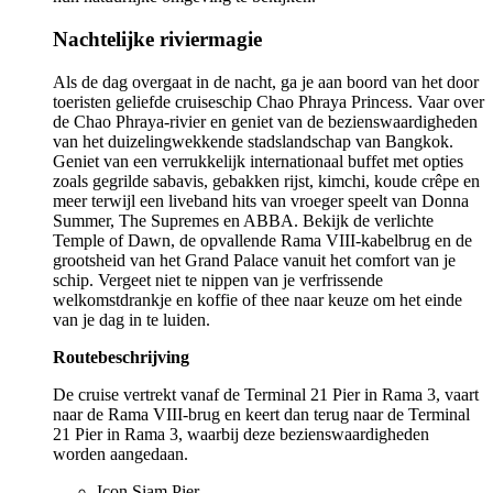
Nachtelijke riviermagie
Als de dag overgaat in de nacht, ga je aan boord van het door
toeristen geliefde cruiseschip Chao Phraya Princess. Vaar over
de Chao Phraya-rivier en geniet van de bezienswaardigheden
van het duizelingwekkende stadslandschap van Bangkok.
Geniet van een verrukkelijk internationaal buffet met opties
zoals gegrilde sabavis, gebakken rijst, kimchi, koude crêpe en
meer terwijl een liveband hits van vroeger speelt van Donna
Summer, The Supremes en ABBA. Bekijk de verlichte
Temple of Dawn, de opvallende Rama VIII-kabelbrug en de
grootsheid van het Grand Palace vanuit het comfort van je
schip. Vergeet niet te nippen van je verfrissende
welkomstdrankje en koffie of thee naar keuze om het einde
van je dag in te luiden.
Routebeschrijving
De cruise vertrekt vanaf de Terminal 21 Pier in Rama 3, vaart
naar de Rama VIII-brug en keert dan terug naar de Terminal
21 Pier in Rama 3, waarbij deze bezienswaardigheden
worden aangedaan.
Icon Siam Pier