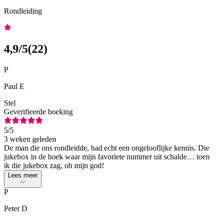
Rondleiding
4,9
/5
(
22
)
P
Paul E
Stel
Geverifieerde boeking
5
/5
3 weken geleden
De man die ons rondleidde, had echt een ongelooflijke kennis. Die
jukebox in de hoek waar mijn favoriete nummer uit schalde… toen
ik die jukebox zag, oh mijn god!
Lees meer
P
Peter D