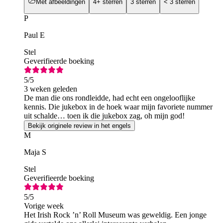
Met afbeeldingen
4+ sterren
3 sterren
< 3 sterren
P
Paul E
Stel
Geverifieerde boeking
5
/5
3 weken geleden
De man die ons rondleidde, had echt een ongelooflijke
kennis. Die jukebox in de hoek waar mijn favoriete nummer
uit schalde… toen ik die jukebox zag, oh mijn god!
Bekijk originele review in het engels
M
Maja S
Stel
Geverifieerde boeking
5
/5
Vorige week
Het Irish Rock ’n’ Roll Museum was geweldig. Een jonge