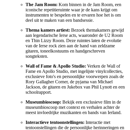
The Jam Room:
Kom binnen in de Jam Room, een
iconische repetitieruimte waar je de kans krijgt om
instrumenten te bespelen en te ervaren hoe het is om
deel uit te maken van een bandsessie.
Thema kamers artiest:
Bezoek themakamers gewijd
aan legendarische Ierse acts, waaronder de U2 Room
en Thin Lizzy Room. Deze ruimtes laten de evolutie
van de Ierse rock zien aan de hand van zeldzame
gitaren, toneelkostuums en handgeschreven
songteksten.
Wall of Fame & Apollo Studio:
Verken de Wall of
Fame en Apollo Studio, met ingelijste vinylcollecties,
exclusieve foto's en persoonlijke voorwerpen zoals de
Rory Gallagher Corner, de pyjama van Michael
Jackson, de gitaren en Jukebox van Phil Lynott en een
schoolrapport.
Museumbioscoop:
Bekijk een exclusieve film in de
museumbioscoop met context en verhalen achter de
meest invloedrijke muzikanten en bands van Ierland.
Interactieve tentoonstellingen:
Interactie met
tentoonstellingen die de persoonlijke herinneringen en