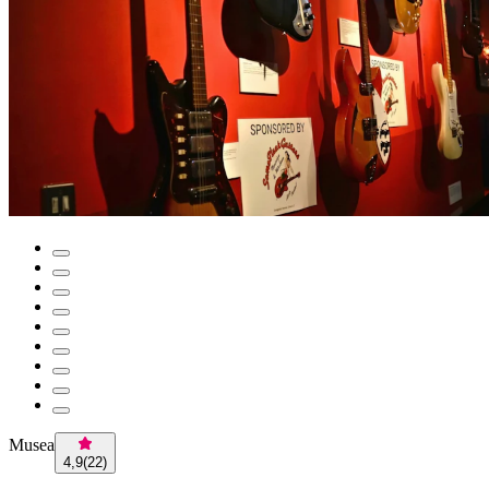
Musea
4,9
(
22
)