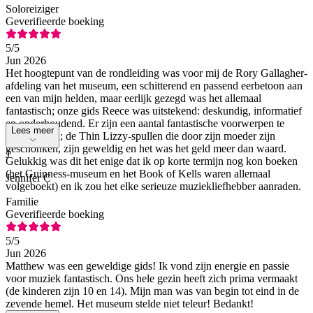
Soloreiziger
Geverifieerde boeking
5
/5
Jun 2026
Het hoogtepunt van de rondleiding was voor mij de Rory Gallagher-
afdeling van het museum, een schitterend en passend eerbetoon aan
een van mijn helden, maar eerlijk gezegd was het allemaal
fantastisch; onze gids Reece was uitstekend: deskundig, informatief
en onderhoudend. Er zijn een aantal fantastische voorwerpen te
Lees meer
bewonderen; de Thin Lizzy-spullen die door zijn moeder zijn
geschonken, zijn geweldig en het was het geld meer dan waard.
J
Gelukkig was dit het enige dat ik op korte termijn nog kon boeken
(het Guinness-museum en het Book of Kells waren allemaal
Jennifer C
volgeboekt) en ik zou het elke serieuze muziekliefhebber aanraden.
Familie
Geverifieerde boeking
5
/5
Jun 2026
Matthew was een geweldige gids! Ik vond zijn energie en passie
voor muziek fantastisch. Ons hele gezin heeft zich prima vermaakt
(de kinderen zijn 10 en 14). Mijn man was van begin tot eind in de
zevende hemel. Het museum stelde niet teleur! Bedankt!