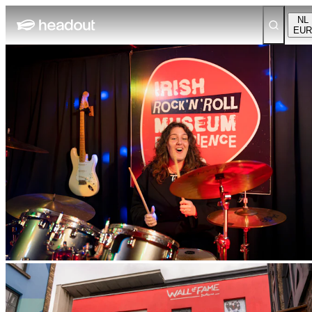
NL
EUR