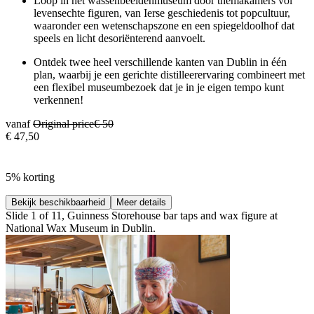
Loop in het wassenbeeldenmuseum door themakamers vol
levensechte figuren, van Ierse geschiedenis tot popcultuur,
waaronder een wetenschapszone en een spiegeldoolhof dat
speels en licht desoriënterend aanvoelt.
Ontdek twee heel verschillende kanten van Dublin in één
plan, waarbij je een gerichte distilleerervaring combineert met
een flexibel museumbezoek dat je in je eigen tempo kunt
verkennen!
vanaf
Original price
€ 50
€ 47,50
5% korting
Bekijk beschikbaarheid
Meer details
Slide 1 of 11, Guinness Storehouse bar taps and wax figure at
National Wax Museum in Dublin.