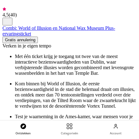
4,5
(
40
)
Combi: World of Illusion en National Wax Museum Plus-
ervaringsticket
Gratis annulering
Verken in je eigen tempo
Met één ticket krijg je toegang tot twee van de meest
interactieve bezienswaardigheden van Dublin, waar
verbijsterende illusies worden gecombineerd met levensgrote
wassenbeelden in het hart van Temple Bar.
Kom binnen bij World of Illusion, de eerste
bezienswaardigheid in de stad die helemaal draait om illusies,
en ontdek meer dan 70 tentoonstellingen verdeeld over drie
verdiepingen, van de Tilted Room waar de zwaartekracht lijkt
te verdwijnen tot de desoriënterende Vortex Tunnel.
Test je waarneming in de Ames-kamer, waar mensen voor je
ogen lijken te groeien of te krimpen, en verdwaal in een
kamer die helemaal uit spiegels bestaat.
Ontdekken
Categorieën
Account
Ontdek in het National Wax Museum Plus de ‘Time Vaults of