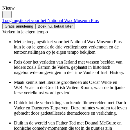
Nieuw
Toegangsticket voor het National Wax Museum Plus
Gratis annulering
Boek nu, betaal later
Verken in je eigen tempo
Met je toegangsticket voor het National Wax Museum Plus
kun je op je gemak de drie verdiepingen verkennen en de
tentoonstellingen op je eigen tempo bekijken
Reis door het verleden van Ierland met wassen beelden van
leiders zoals Éamon de Valera, geplaatst in historisch
nagebouwde omgevingen in de Time Vaults of Irish History.
Maak kennis met literaire grootheden als Oscar Wilde en
W.B. Yeats in de Great Irish Writers Room, waar de briljante
Ierse vertelkunst wordt gevierd.
Ontdek tot de verbeelding sprekende filmwerelden met Darth
Vader en Daenerys Targaryen. Deze ruimtes worden tot leven
gebracht door gedetailleerde themadecors en verlichting.
Duik in de wereld van Father Ted met Dougal McGuire en
iconische comedy-momenten die tot in de puntjes zijn