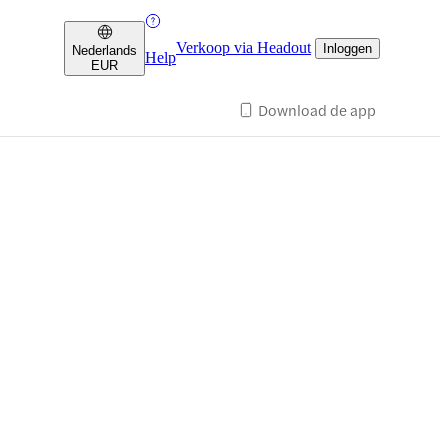
Verkoop via Headout
Inloggen
Nederlands
Help
EUR
Download de app