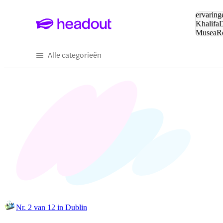
Zoeken:
ervaring
Khalifa
D
Musea
R
en stede
Alle categorieën
Nr. 2 van 12 in Dublin