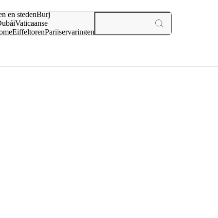
en en steden
Burj
ubái
Vaticaanse
ome
Eiffeltoren
Parijs
ervaringen
n