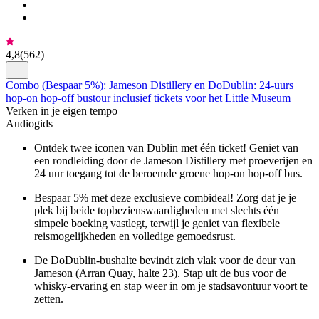
4,8
(
562
)
Combo (Bespaar 5%): Jameson Distillery en DoDublin: 24-uurs
hop-on hop-off bustour inclusief tickets voor het Little Museum
Verken in je eigen tempo
Audiogids
Ontdek twee iconen van Dublin met één ticket! Geniet van
een rondleiding door de Jameson Distillery met proeverijen en
24 uur toegang tot de beroemde groene hop-on hop-off bus.
Bespaar 5% met deze exclusieve combideal! Zorg dat je je
plek bij beide topbezienswaardigheden met slechts één
simpele boeking vastlegt, terwijl je geniet van flexibele
reismogelijkheden en volledige gemoedsrust.
De DoDublin-bushalte bevindt zich vlak voor de deur van
Jameson (Arran Quay, halte 23). Stap uit de bus voor de
whisky-ervaring en stap weer in om je stadsavontuur voort te
zetten.