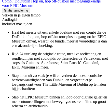
Combi: DoDublin Hop on, hop off-bustour met toegangskaartje
voor EPIC Museum
Gratis annulering
Verken in je eigen tempo
Audiogids
Inclusief maaltijden
Haal het meeste uit een enkele boeking met een combi die de
DoDublin hop on, hop off-bustour plus toegang tot het EPIC
Museum omvat, waarbij de bundel meestal voordeliger is dan
een afzonderlijke boeking.
Rijd 24 uur lang de originele route, met live toelichting en
rondleidingen met audiogids op geselecteerde Vertrekken, met
stops als Guinness Storehouse, Saint Patrick's Cathedral,
EPIC Museum en meer.
Stap in en uit zo vaak je wilt en verken de meest iconische
bezienswaardigheden van Dublin, en vergeet niet je
toegangskaart voor The Little Museum of Dublin op te halen
bij je chauffeur.
Stap het EPIC Museum binnen en loop door digitale galerijen
met tentoonstellingen met bewegingssensoren, films op groot
scherm en archiefaudio.