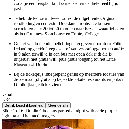
zodat je een reisplan kunt samenstellen dat helemaal bij jou
past.
Je hebt de keuze uit twee routes: de uitgebreide Original-
rondleiding en een extra Docklands-route. De bussen
vertrekken elke 20 tot 30 minuten naar bezienswaardigheden
als het Guinness Storehouse en Trinity College.
Geniet van boeiende toelichtingen gegeven door door Fáilte
Ireland opgeleide livegidsen of van vooraf opgenomen audio
in 9 talen terwijl je in een bus met open dak rijdt die is
uitgerust met gratis wifi, plus gratis toegang tot het Little
Museum of Dublin.
Bij de ticketprijs inbegrepen: geniet op meerdere locaties van
de 2e maaltijd gratis bij bepaalde lokale restaurants en pubs in
Dublin (laat je ticket zien).
vanaf
€ 34
Bekijk beschikbaarheid
Meer details
Slide 1 of 6, Dublin Ghostbus parked at night with eerie purple
lighting and haunted imagery.