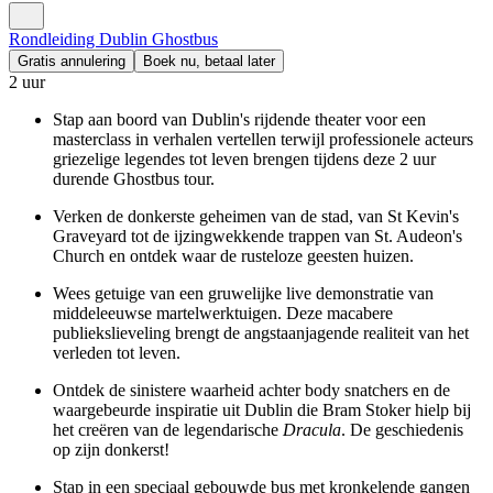
Rondleiding Dublin Ghostbus
Gratis annulering
Boek nu, betaal later
2 uur
Stap aan boord van Dublin's rijdende theater voor een
masterclass in verhalen vertellen terwijl professionele acteurs
griezelige legendes tot leven brengen tijdens deze 2 uur
durende Ghostbus tour.
Verken de donkerste geheimen van de stad, van St Kevin's
Graveyard tot de ijzingwekkende trappen van St. Audeon's
Church en ontdek waar de rusteloze geesten huizen.
Wees getuige van een gruwelijke live demonstratie van
middeleeuwse martelwerktuigen. Deze macabere
publiekslieveling brengt de angstaanjagende realiteit van het
verleden tot leven.
Ontdek de sinistere waarheid achter body snatchers en de
waargebeurde inspiratie uit Dublin die Bram Stoker hielp bij
het creëren van de legendarische
Dracula
. De geschiedenis
op zijn donkerst!
Stap in een speciaal gebouwde bus met kronkelende gangen