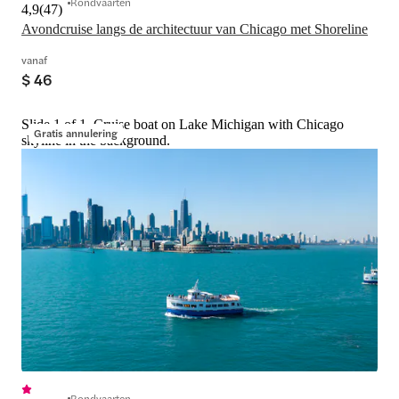
Rondvaarten
4,9
(
47
)
Avondcruise langs de architectuur van Chicago met Shoreline
vanaf
$ 46
Slide 1 of 1, Cruise boat on Lake Michigan with Chicago
Gratis annulering
skyline in the background.
Rondvaarten