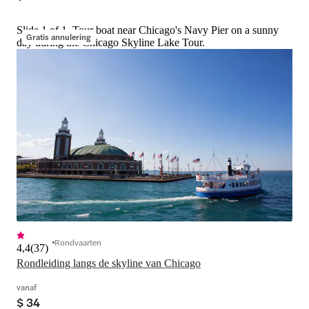
Slide 1 of 1, Tour boat near Chicago's Navy Pier on a sunny
Gratis annulering
day during the Chicago Skyline Lake Tour.
Rondvaarten
4,4
(
37
)
Rondleiding langs de skyline van Chicago
vanaf
$ 34