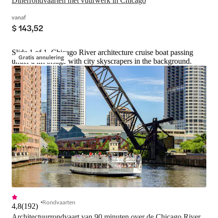
Dinerrondvaarten met vuurwerk in Chicago
vanaf
$ 143,52
Slide 1 of 1, Chicago River architecture cruise boat passing
Gratis annulering
under a lift bridge with city skyscrapers in the background.
Rondvaarten
4,8
(
192
)
Architectuurrondvaart van 90 minuten over de Chicago River 