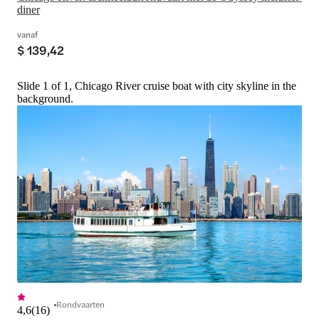
diner
vanaf
$ 139,42
Slide 1 of 1, Chicago River cruise boat with city skyline in the
background.
Rondvaarten
4,6
(
16
)