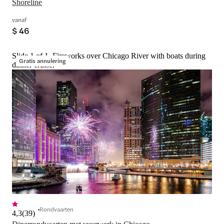
Shoreline
vanaf
$ 46
Slide 1 of 1, Fireworks over Chicago River with boats during
Gratis annulering
dinner cruise.
Rondvaarten
4,3
(
39
)