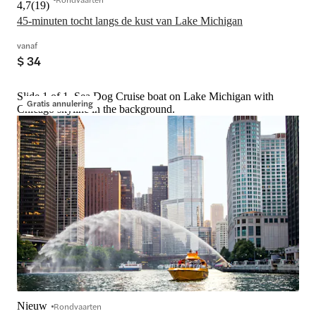
4,7
(
19
)
45-minuten tocht langs de kust van Lake Michigan
vanaf
$ 34
Slide 1 of 1, Sea Dog Cruise boat on Lake Michigan with
Gratis annulering
Chicago skyline in the background.
Nieuw
Rondvaarten