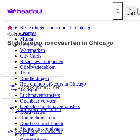
NL
USD
Beste dingen om te doen in Chicago
Kaartjes
4,8
(
2.697
)
Musea
Sightseeing-rondvaarten in Chicago
Pretparken
Waterparken
City Cards
Bezienswaardigheden
alle
Observatiedekken
Tours
Rondleidingen
Hop on, hop off-tours in Chicago
Boottocht met diner
Transport
Luchthaventransfers
Openbaar vervoer
Gedeelde Luchthaventransfers
Rondvaart met Lunch
Rondvaarten
Boottocht met diner
Rondvaart met Lunch
Sightseeing-rondvaart
Sightseeing-rondvaart
Specials