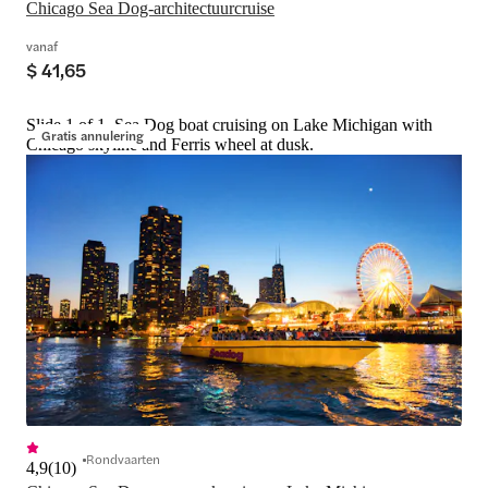
Chicago Sea Dog-architectuurcruise
vanaf
$ 41,65
Slide 1 of 1, Sea Dog boat cruising on Lake Michigan with
Gratis annulering
Chicago skyline and Ferris wheel at dusk.
Rondvaarten
4,9
(
10
)