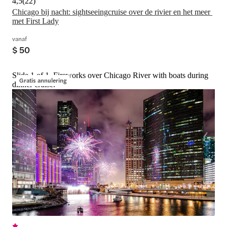
4,5
(
22
)
Chicago bij nacht: sightseeingcruise over de rivier en het meer 
met First Lady
vanaf
$ 50
Slide 1 of 1, Fireworks over Chicago River with boats during
Gratis annulering
dinner cruise.