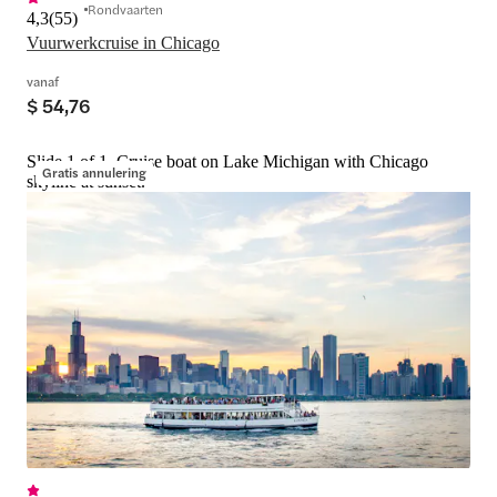
Rondvaarten
4,3
(
55
)
Vuurwerkcruise in Chicago
vanaf
$ 54,76
Slide 1 of 1, Cruise boat on Lake Michigan with Chicago
Gratis annulering
skyline at sunset.