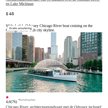
en Lake Michigan
$ 45
Slide 1 of 1, Odyssey Chicago River boat cruising on the
Gratis annulering
Chicago River with city skyline.
Rondvaarten
4,6
(
76
)
Chicago River: architectuurrondvaart met de Odyssey inclusief 