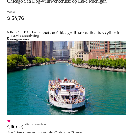
Chicago Sea Dog-vuurwerkcruise op Lake Michigan
vanaf
$ 54,76
Slide 1 of 1, Tour boat on Chicago River with city skyline in
Gratis annulering
background.
Rondvaarten
4,8
(
515
)
Architectuurcruise op de Chicago River