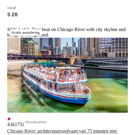
vanaf
$ 28
Slide 1 of 1, Tour boat on Chicago River with city skyline and
Gratis annulering
bridge in background.
Rondvaarten
4,6
(
175
)
Chicago River: architectuurrondvaart van 75 minuten met 