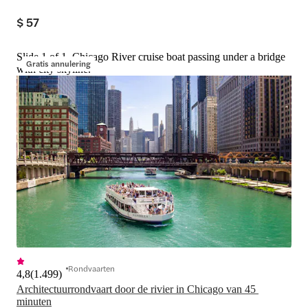
$ 57
Slide 1 of 1, Chicago River cruise boat passing under a bridge
Gratis annulering
with city skyline.
Rondvaarten
4,8
(
1.499
)
Architectuurrondvaart door de rivier in Chicago van 45 
minuten