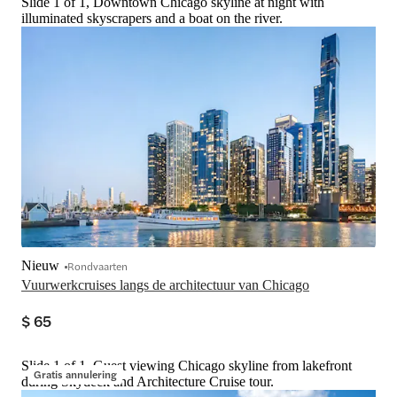
Slide 1 of 1, Downtown Chicago skyline at night with
illuminated skyscrapers and a boat on the river.
Nieuw
Rondvaarten
Vuurwerkcruises langs de architectuur van Chicago
$ 65
Slide 1 of 1, Guest viewing Chicago skyline from lakefront
Gratis annulering
during Skydeck and Architecture Cruise tour.