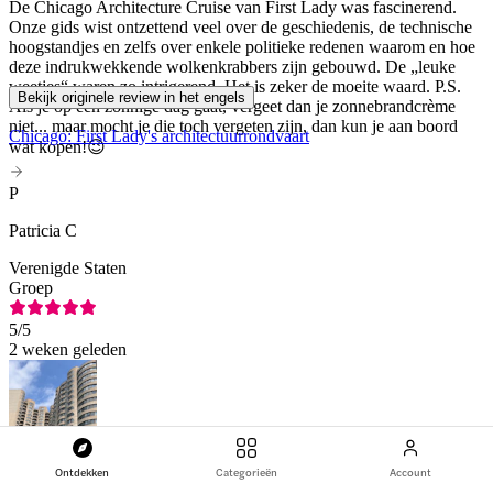
De Chicago Architecture Cruise van First Lady was fascinerend.
Onze gids wist ontzettend veel over de geschiedenis, de technische
hoogstandjes en zelfs over enkele politieke redenen waarom en hoe
deze indrukwekkende wolkenkrabbers zijn gebouwd. De „leuke
weetjes“ waren zo intrigerend. Het is zeker de moeite waard. P.S.
Bekijk originele review in het engels
Als je op een zonnige dag gaat, vergeet dan je zonnebrandcrème
niet... maar mocht je die toch vergeten zijn, dan kun je aan boord
Chicago: First Lady's architectuurrondvaart
wat kopen!😉
P
Patricia C
Verenigde Staten
Groep
5
/5
2 weken geleden
Ontdekken
Categorieën
Account