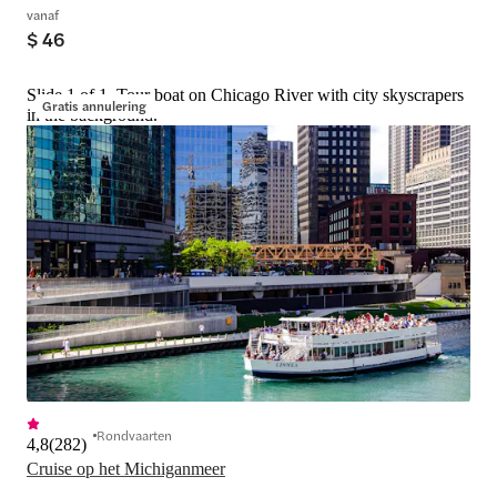
vanaf
$ 46
Slide 1 of 1, Tour boat on Chicago River with city skyscrapers
Gratis annulering
in the background.
Rondvaarten
4,8
(
282
)
Cruise op het Michiganmeer