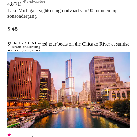
Rondvaarten
4,8
(
71
)
Lake Michigan: sightseeingrondvaart van 90 minuten bij 
zonsondergang
$ 45
Slide 1 of 1, Moored tour boats on the Chicago River at sunrise
Gratis annulering
with city skyline.