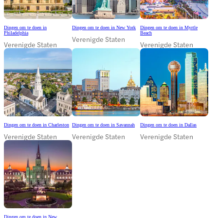
Dingen om te doen in
Dingen om te doen in New York
Dingen om te doen in Myrtle
Philadelphia
Beach
Verenigde Staten
Verenigde Staten
Verenigde Staten
Dingen om te doen in Charleston
Dingen om te doen in Savannah
Dingen om te doen in Dallas
Verenigde Staten
Verenigde Staten
Verenigde Staten
Dingen om te doen in New