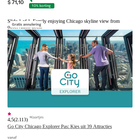
$ 71,10
10% korting
Slide 1 of 1, Family enjoying Chicago skyline view from
Gratis annulering
observation deck.
Kaartjes
4,5
(
2.113
)
Go City Chicago Explorer Pas: Kies uit 39 Attracties
vanaf