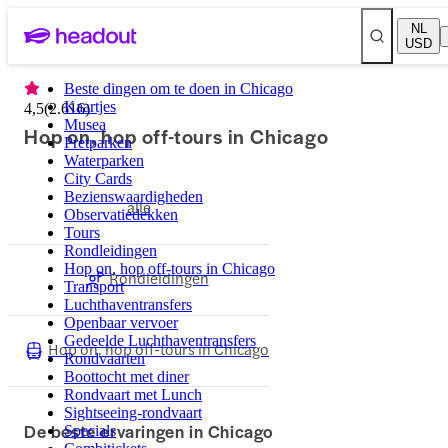
NL
USD
Beste dingen om te doen in Chicago
Kaartjes
4,5
(
2.616
)
Musea
Hop on, hop off-tours in Chicago
Pretparken
Waterparken
City Cards
Bezienswaardigheden
alle
Observatiedekken
Tours
Rondleidingen
Hop on, hop off-tours in Chicago
Rondleidingen
Transport
Luchthaventransfers
Openbaar vervoer
Gedeelde Luchthaventransfers
Hop on, hop off-tours in Chicago
Rondvaarten
Boottocht met diner
Rondvaart met Lunch
Sightseeing-rondvaart
De beste ervaringen in Chicago
Specials