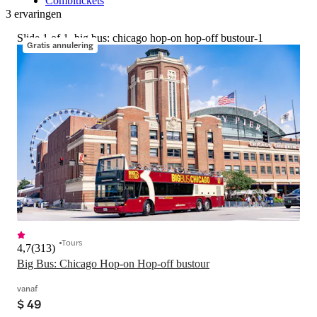
Combitickets
3 ervaringen
Slide 1 of 1, big bus: chicago hop-on hop-off bustour-1
Gratis annulering
Tours
4,7
(
313
)
Big Bus: Chicago Hop-on Hop-off bustour
vanaf
$ 49