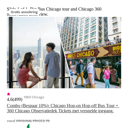
Slide 1 of 1, Big Bus Chicago tour and Chicago 360
Gratis annulering
observation deck view.
360 Chicago
4,6
(
499
)
Combo (Bespaar 10%): Chicago Hop-on Hop-off Bus Tour + 
360 Chicago Observatiedek Tickets met versnelde toegang.
vanaf
ORIGINAL PRICE
$ 79