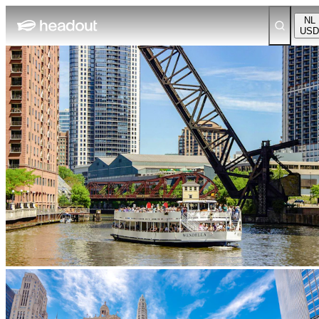
NL
USD