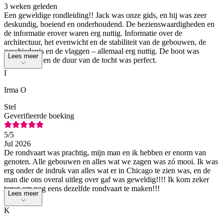
3 weken geleden
Een geweldige rondleiding!! Jack was onze gids, en hij was zeer
deskundig, boeiend en onderhoudend. De bezienswaardigheden en
de informatie erover waren erg nuttig. Informatie over de
architectuur, het evenwicht en de stabiliteit van de gebouwen, de
geschiedenis en de vlaggen – allemaal erg nuttig. De boot was
Lees meer
comfortabel en de duur van de tocht was perfect.
I
Irma O
Stel
Geverifieerde boeking
5
/5
Jul 2026
De rondvaart was prachtig, mijn man en ik hebben er enorm van
genoten. Alle gebouwen en alles wat we zagen was zó mooi. Ik was
erg onder de indruk van alles wat er in Chicago te zien was, en de
man die ons overal uitleg over gaf was geweldig!!!! Ik kom zeker
terug om nog eens dezelfde rondvaart te maken!!!
Lees meer
K