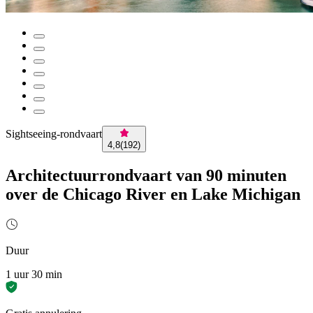
Sightseeing-rondvaart
4,8
(
192
)
Architectuurrondvaart van 90 minuten
over de Chicago River en Lake Michigan
Duur
1 uur 30 min