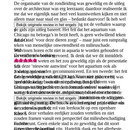
De organisatie van de rondleiding was geweldig en de uitleg
over de architectuur was erg leerzaam; daardoor realiseerde ik
me dat we eigenlijk naar heel veel kunstwerken kijken en niet
alleen maar naar staal en glas – bedankt daarvoor! Ik heb wel
een aanbeveling/wens met betrekking tot de verhalen waarop
Bekijk originele review in het engels
de gids zijn uitleg baseert: Het feit dat het aquarium van
J
Chicago nu beloega’s in bezit heeft, is geen welwillend teken
dat de stad ‘voor deze dieren zorgt’ – maar juist een rampzalig
John O
teken van menselijke onwetendheid en milieuschade.
Stel
Walvissen horen echt niet in aquaria te worden gehouden of
Geverifieerde boeking
als vracht te worden vervoerd. Ik denk dat we dit inmiddels
allemaal wel weten en het zou geweldig zijn als de presentatie
van deze ‘nieuwste aanwinst’ voor het aquarium ook als
5
/5
zodanig zou worden gecommuniceerd. En ten tweede: het feit
3 weken geleden
dat de omleiding van de Chicago River niet zozeer een
Een geweldige rondleiding!! Jack was onze gids, en hij was
‘gedurfde keuze’ was die simpelweg ‘het probleem van
zeer deskundig, boeiend en onderhoudend. De
Chicago tot het probleem van iemand anders’ maakte. Het
bezienswaardigheden en de informatie erover waren erg
was een zeer destructieve, megalomane daad met enorme
nuttig. Informatie over de architectuur, het evenwicht en de
gevolgen voor het milieu – iets wat autoriteiten en activisten
stabiliteit van de gebouwen, de geschiedenis en de vlaggen –
Bekijk originele review in het engels
zich steeds meer realiseren. Ik zou het erg op prijs stellen als
allemaal erg nuttig. De boot was comfortabel en de duur van
R
we, vooral vanuit de rol van leerkracht op een openbare
de tocht was perfect.
school, deze verhalen eerlijker zouden vertellen en niet
Rose S
zouden framen vanuit een perspectief dat milieubeschadiging
ondersteunt. Geen enkele stad is zo geweldig dat dit soort
Familie
acties gerechtvaardigd zijn. Hartelijk dank en het allerbeste,
Geverifieerde boeking