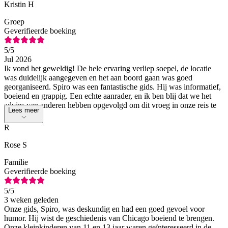
Kristin H
Groep
Geverifieerde boeking
5
/5
Jul 2026
Ik vond het geweldig! De hele ervaring verliep soepel, de locatie
was duidelijk aangegeven en het aan boord gaan was goed
georganiseerd. Spiro was een fantastische gids. Hij was informatief,
boeiend en grappig. Een echte aanrader, en ik ben blij dat we het
advies van anderen hebben opgevolgd om dit vroeg in onze reis te
Lees meer
doen.
R
Rose S
Familie
Geverifieerde boeking
5
/5
3 weken geleden
Onze gids, Spiro, was deskundig en had een goed gevoel voor
humor. Hij wist de geschiedenis van Chicago boeiend te brengen.
Onze kleinkinderen van 11 en 13 jaar waren geïnteresseerd in de