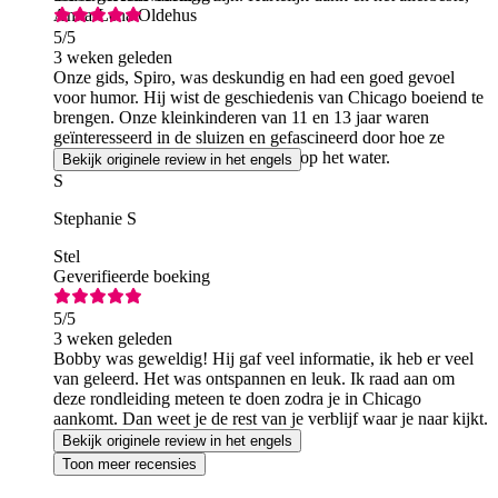
Anna-Lena Oldehus
5
/5
3 weken geleden
Onze gids, Spiro, was deskundig en had een goed gevoel
voor humor. Hij wist de geschiedenis van Chicago boeiend te
brengen. Onze kleinkinderen van 11 en 13 jaar waren
geïnteresseerd in de sluizen en gefascineerd door hoe ze
werken. Het was een heerlijke dag op het water.
Bekijk originele review in het engels
S
Stephanie S
Stel
Geverifieerde boeking
5
/5
3 weken geleden
Bobby was geweldig! Hij gaf veel informatie, ik heb er veel
van geleerd. Het was ontspannen en leuk. Ik raad aan om
deze rondleiding meteen te doen zodra je in Chicago
aankomt. Dan weet je de rest van je verblijf waar je naar kijkt.
10/10
Bekijk originele review in het engels
Toon meer recensies