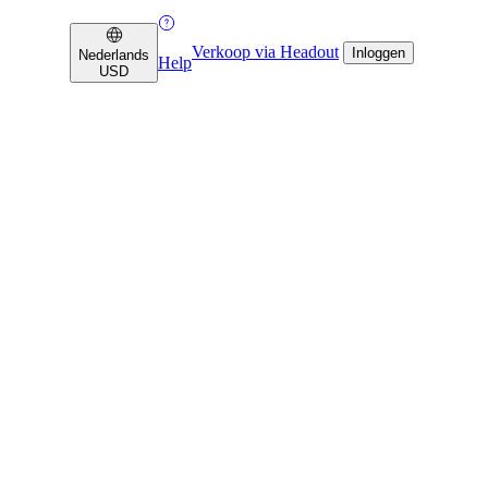
Verkoop via Headout
Inloggen
Nederlands
Help
USD