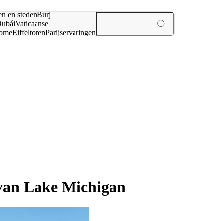
en en steden
Burj
ubái
Vaticaanse
ome
Eiffeltoren
Parijs
ervaringen
n
 van Lake Michigan