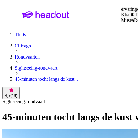
Zoeken:
ervaring
Khalifa
D
Musea
R
en stede
Thuis
Chicago
Rondvaarten
Sightseeing-rondvaart
45-minuten tocht langs de kust...
4,7
(
19
)
Sightseeing-rondvaart
45-minuten tocht langs de kust