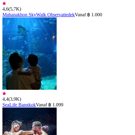
4,6
(
5,7K
)
Mahanakhon SkyWalk Observatiedek
Vanaf ฿ 1.000
4,4
(
3,9K
)
SeaLife Bangkok
Vanaf ฿ 1.099