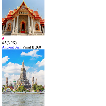
4,5
(
3,9K
)
Ancient Siam
Vanaf ฿ 260