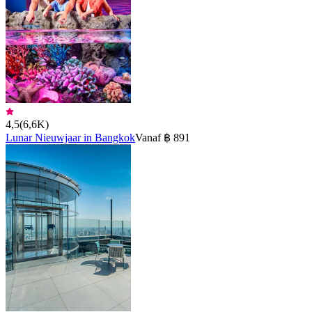
4,5
(
6,6K
)
Lunar Nieuwjaar in Bangkok
Vanaf ฿ 891