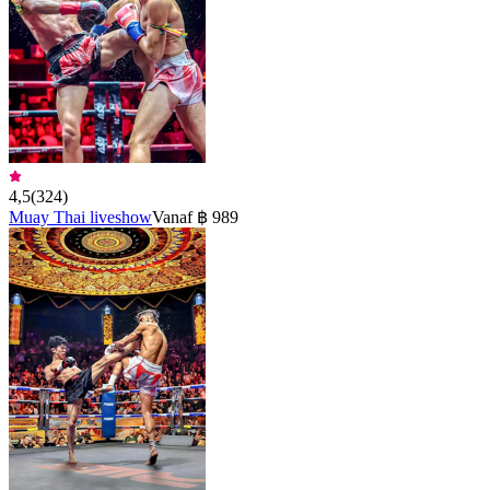
4,5
(
324
)
Muay Thai liveshow
Vanaf ฿ 989