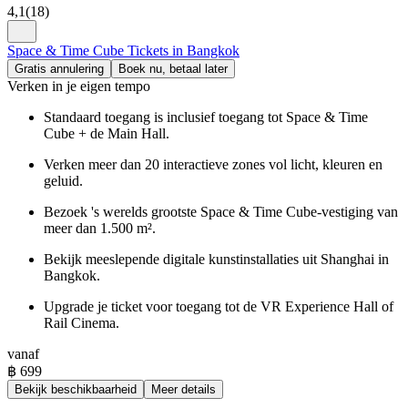
4,1
(
18
)
Space & Time Cube Tickets in Bangkok
Gratis annulering
Boek nu, betaal later
Verken in je eigen tempo
Standaard toegang is inclusief toegang tot Space & Time
Cube + de Main Hall.
Verken meer dan 20 interactieve zones vol licht, kleuren en
geluid.
Bezoek 's werelds grootste Space & Time Cube-vestiging van
meer dan 1.500 m².
Bekijk meeslepende digitale kunstinstallaties uit Shanghai in
Bangkok.
Upgrade je ticket voor toegang tot de VR Experience Hall of
Rail Cinema.
vanaf
฿ 699
Bekijk beschikbaarheid
Meer details