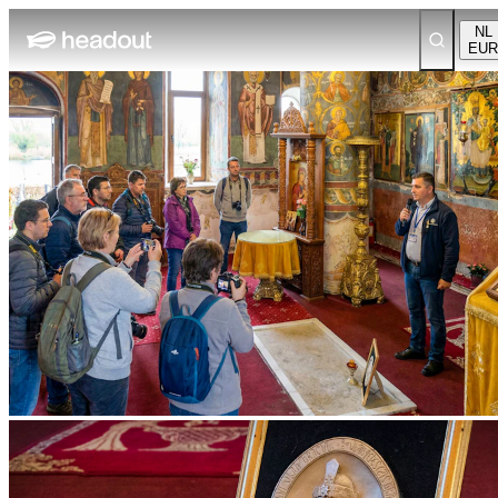
NL
EUR