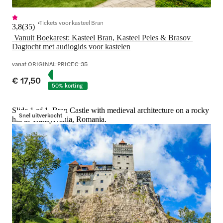
Tickets voor kasteel Bran
3,8
(
35
)
 Vanuit Boekarest: Kasteel Bran, Kasteel Peles & Brasov 
vanaf
ORIGINAL PRICE
€ 35
€ 17,50
50% korting
Slide 1 of 1, Bran Castle with medieval architecture on a rocky
Snel uitverkocht
hill in Transylvania, Romania.