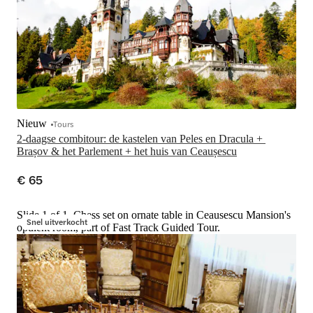
Nieuw
Tours
2-daagse combitour: de kastelen van Peles en Dracula + 
Brașov & het Parlement + het huis van Ceaușescu
€ 65
Slide 1 of 1, Chess set on ornate table in Ceausescu Mansion's
Snel uitverkocht
opulent room, part of Fast Track Guided Tour.