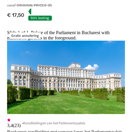
vanaf
ORIGINAL PRICE
€ 35
€ 17,50
50% korting
Slide 1 of 1, Palace of the Parliament in Bucharest with
Gratis annulering
manicured gardens in the foreground.
Rondleidingen van het Parlementspaleis
3,4
(
23
)
Boekarest: rondleiding met vervoer langs het Parlementspaleis, 