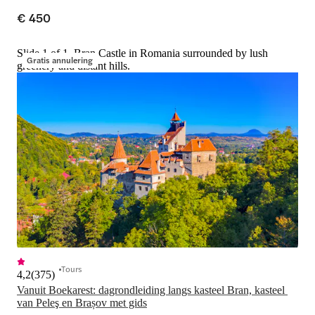
€ 450
Slide 1 of 1, Bran Castle in Romania surrounded by lush
Gratis annulering
greenery and distant hills.
Tours
4,2
(
375
)
Vanuit Boekarest: dagrondleiding langs kasteel Bran, kasteel 
van Peleş en Brașov met gids