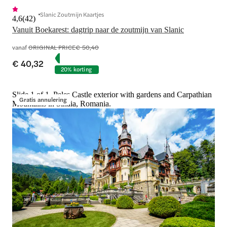
Slanic Zoutmijn Kaartjes
4,6
(
42
)
Vanuit Boekarest: dagtrip naar de zoutmijn van Slanic
vanaf
ORIGINAL PRICE
€ 50,40
€ 40,32
20% korting
Slide 1 of 1, Peles Castle exterior with gardens and Carpathian
Gratis annulering
Mountains in Sinaia, Romania.