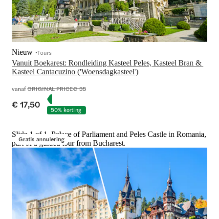
Nieuw
Tours
Vanuit Boekarest: Rondleiding Kasteel Peles, Kasteel Bran & 
vanaf
ORIGINAL PRICE
€ 35
€ 17,50
50% korting
Slide 1 of 1, Palace of Parliament and Peles Castle in Romania,
Gratis annulering
part of a guided tour from Bucharest.