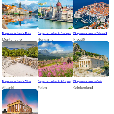
Dingen om te doen in Kotor
Dingen om te doen in Boedapest
Dingen om te doen in Dubrovnik
Montenegro
Hongarije
Kroatië
Dingen om te doen in Vlore
Dingen om te doen in Zakopane
Dingen om te doen in Corfu
Albanië
Polen
Griekenland