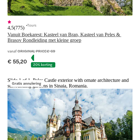
Tours
4,5
(
775
)
Vanuit Boekarest: Kasteel van Bran, Kasteel van Peles & 
vanaf
ORIGINAL PRICE
€ 69
€ 55,20
20% korting
Slide 1 of 1, Peles Castle exterior with ornate architecture and
Gratis annulering
surrounding gardens in Sinaia, Romania.