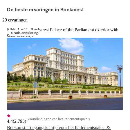
De beste ervaringen in Boekarest
29 ervaringen
Slide 1 of 1, Bucharest Palace of the Parliament exterior with
Gratis annulering
clear blue sky.
Rondleidingen van het Parlementspaleis
4,4
(
2.793
)
Boekarest: Toegangskaartje voor het Parlementspaleis & 