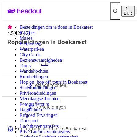
NL
EUR
Beste dingen om te doen in Boekarest
Kaartjes
4,5
(
12.612
)
Musea
Rondleidingen in Boekarest
Pretparken
Waterparken
City Cards
Bezienswaardigheden
alle
Tours
Wandeltochten
Rondleidingen
Hop on, hop off-tours in Boekarest
Wandeltochten
Stadsrondleidingen
Privérondleidingen
Meerdaagse Tochten
Fotografietours
Rondleidingen
Dagtochten
Erfgoed Ervaringen
Transport
Luchthaventransfers
Hop on, hop off-tours in Boekarest
Privé Luchthaventransfers