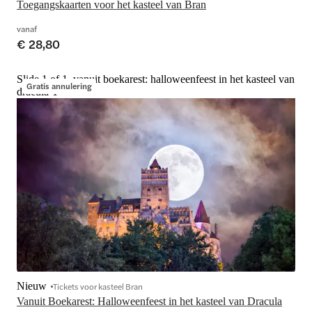
Toegangskaarten voor het kasteel van Bran
vanaf
€ 28,80
Slide 1 of 1, vanuit boekarest: halloweenfeest in het kasteel van
Gratis annulering
dracula-1
Nieuw
Tickets voor kasteel Bran
Vanuit Boekarest: Halloweenfeest in het kasteel van Dracula