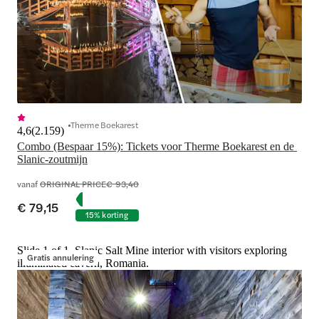
Therme Boekarest
4,6
(
2.159
)
Combo (Bespaar 15%): Tickets voor Therme Boekarest en de 
Slanic-zoutmijn
vanaf
ORIGINAL PRICE
€ 93,40
€ 79,15
15% korting
Slide 1 of 1, Slanic Salt Mine interior with visitors exploring
Gratis annulering
illuminated cavern, Romania.