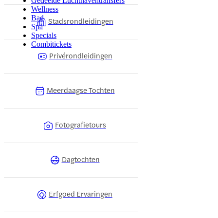
Gedeelde Luchthaventransfers
Wellness
Bad
Stadsrondleidingen
Spa
Specials
Combitickets
Privérondleidingen
Meerdaagse Tochten
Fotografietours
Dagtochten
Erfgoed Ervaringen