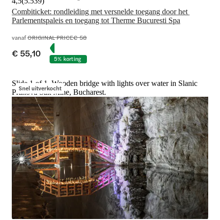
4,5
(
5.539
)
Combiticket: rondleiding met versnelde toegang door het 
Parlementspaleis en toegang tot Therme Bucuresti Spa
vanaf
ORIGINAL PRICE
€ 58
€ 55,10
5% korting
Slide 1 of 1, Wooden bridge with lights over water in Slanic
Snel uitverkocht
Prahova Salt Mine, Bucharest.