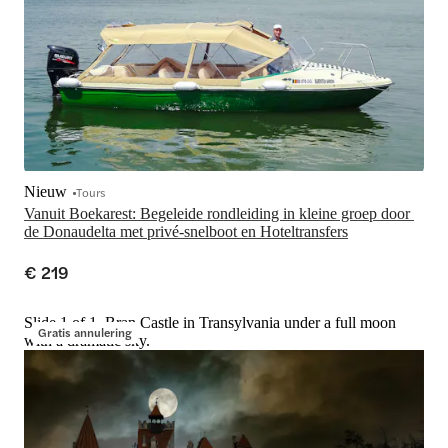
Nieuw
Tours
Vanuit Boekarest: Begeleide rondleiding in kleine groep door 
de Donaudelta met privé-snelboot en Hoteltransfers
€ 219
Slide 1 of 1, Bran Castle in Transylvania under a full moon
Gratis annulering
with a dramatic sky.