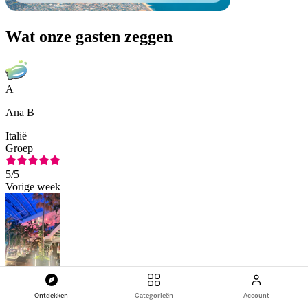
Wat onze gasten zeggen
A
Ana B
Italië
Groep
5
/5
Vorige week
Ontdekken
Categorieën
Account