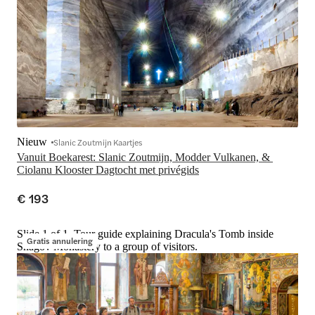
Nieuw
Slanic Zoutmijn Kaartjes
Vanuit Boekarest: Slanic Zoutmijn, Modder Vulkanen, & 
Ciolanu Klooster Dagtocht met privégids
€ 193
Slide 1 of 1, Tour guide explaining Dracula's Tomb inside
Gratis annulering
Snagov Monastery to a group of visitors.