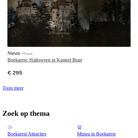
Nieuw
Tours
Boekarest: Halloween in Kasteel Bran
€ 295
Toon meer
Zoek op thema
Boekarest Attracties
Musea in Boekarest