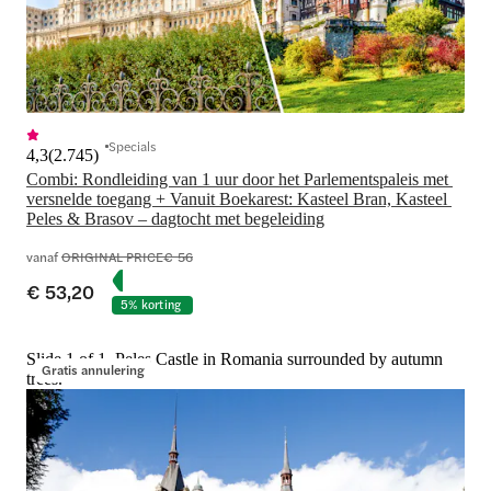
Specials
4,3
(
2.745
)
Combi: Rondleiding van 1 uur door het Parlementspaleis met 
versnelde toegang + Vanuit Boekarest: Kasteel Bran, Kasteel 
Peles & Brasov – dagtocht met begeleiding
vanaf
ORIGINAL PRICE
€ 56
€ 53,20
5% korting
Slide 1 of 1, Peleș Castle in Romania surrounded by autumn
Gratis annulering
trees.