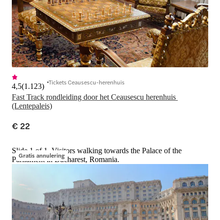
Tickets Ceausescu-herenhuis
4,5
(
1.123
)
Fast Track rondleiding door het Ceausescu herenhuis 
(Lentepaleis)
€ 22
Slide 1 of 1, Visitors walking towards the Palace of the
Gratis annulering
Parliament in Bucharest, Romania.