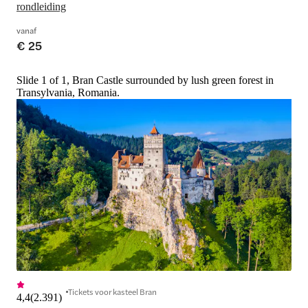
rondleiding
vanaf
€ 25
Slide 1 of 1, Bran Castle surrounded by lush green forest in
Transylvania, Romania.
Tickets voor kasteel Bran
4,4
(
2.391
)