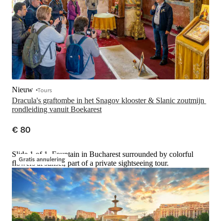
Nieuw
Tours
Dracula's graftombe in het Snagov klooster & Slanic zoutmijn 
rondleiding vanuit Boekarest
€ 80
Slide 1 of 1, Fountain in Bucharest surrounded by colorful
Gratis annulering
flowers at sunset, part of a private sightseeing tour.