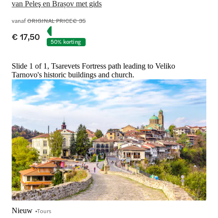
van Peleş en Brașov met gids
vanaf
ORIGINAL PRICE
€ 35
€ 17,50
50% korting
Slide 1 of 1, Tsarevets Fortress path leading to Veliko
Tarnovo's historic buildings and church.
Nieuw
Tours