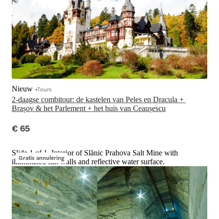
Nieuw
Tours
2-daagse combitour: de kastelen van Peles en Dracula + 
Brașov & het Parlement + het huis van Ceaușescu
€ 65
Slide 1 of 1, Interior of Slănic Prahova Salt Mine with
Gratis annulering
illuminated salt walls and reflective water surface.