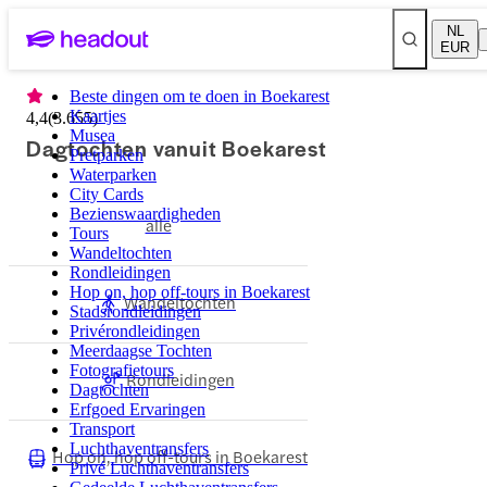
NL
EUR
Beste dingen om te doen in Boekarest
Kaartjes
4,4
(
3.655
)
Musea
Dagtochten vanuit Boekarest
Pretparken
Waterparken
City Cards
Bezienswaardigheden
alle
Tours
Wandeltochten
Rondleidingen
Hop on, hop off-tours in Boekarest
Wandeltochten
Stadsrondleidingen
Privérondleidingen
Meerdaagse Tochten
Fotografietours
Rondleidingen
Dagtochten
Erfgoed Ervaringen
Transport
Luchthaventransfers
Hop on, hop off-tours in Boekarest
Privé Luchthaventransfers