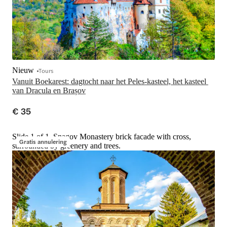
Nieuw
Tours
Vanuit Boekarest: dagtocht naar het Peles-kasteel, het kasteel 
van Dracula en Brașov
€ 35
Slide 1 of 1, Snagov Monastery brick facade with cross,
Gratis annulering
surrounded by greenery and trees.