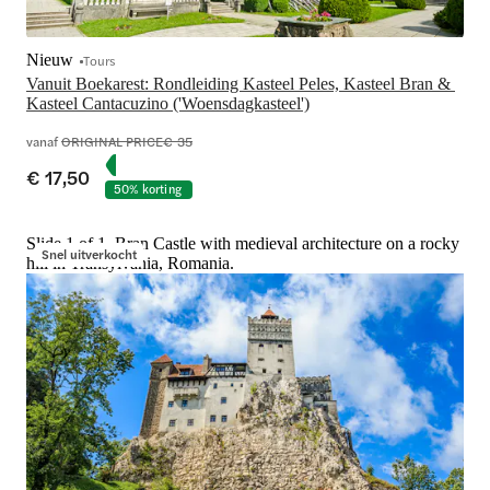
Nieuw
Tours
Vanuit Boekarest: Rondleiding Kasteel Peles, Kasteel Bran & 
vanaf
ORIGINAL PRICE
€ 35
€ 17,50
50% korting
Slide 1 of 1, Bran Castle with medieval architecture on a rocky
Snel uitverkocht
hill in Transylvania, Romania.