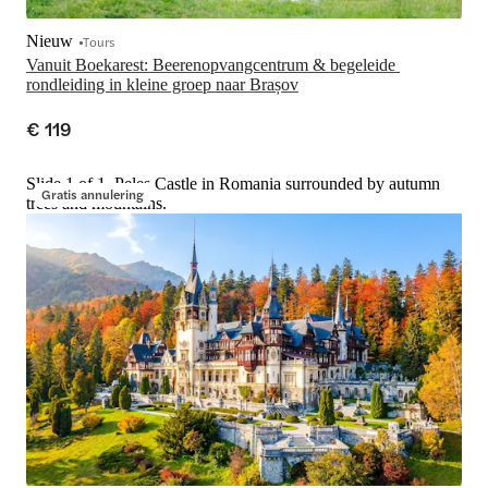
Nieuw
Tours
Vanuit Boekarest: Beerenopvangcentrum & begeleide 
rondleiding in kleine groep naar Brașov
€ 119
Slide 1 of 1, Peleș Castle in Romania surrounded by autumn
Gratis annulering
trees and mountains.