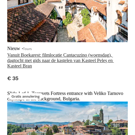
Nieuw
Tours
Vanuit Boekarest: filmlocatie Cantacuzino (woensdag), 
dagtocht met gids naar de kastelen van Kasteel Peleș en 
Kasteel Bran
€ 35
Slide 1 of 1, Tsarevets Fortress entrance with Veliko Tarnovo
Gratis annulering
cityscape in the background, Bulgaria.