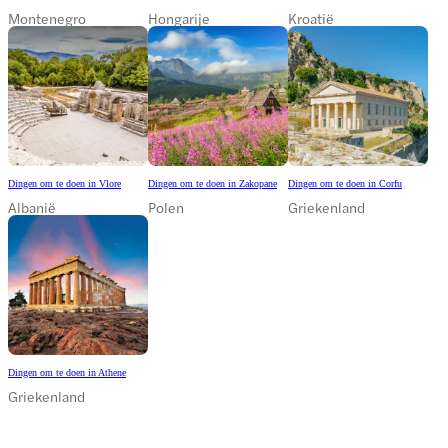
Montenegro
Hongarije
Kroatië
Dingen om te doen in Vlore
Dingen om te doen in Zakopane
Dingen om te doen in Corfu
Albanië
Polen
Griekenland
Dingen om te doen in Athene
Griekenland