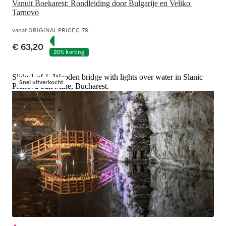
Vanuit Boekarest: Rondleiding door Bulgarije en Veliko 
Tarnovo
vanaf
ORIGINAL PRICE
€ 79
€ 63,20
20% korting
Slide 1 of 1, Wooden bridge with lights over water in Slanic
Snel uitverkocht
Prahova Salt Mine, Bucharest.