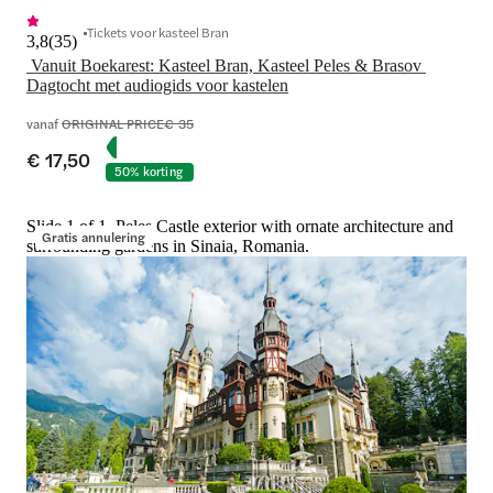
Tickets voor kasteel Bran
3,8
(
35
)
 Vanuit Boekarest: Kasteel Bran, Kasteel Peles & Brasov 
vanaf
ORIGINAL PRICE
€ 35
€ 17,50
50% korting
Slide 1 of 1, Peles Castle exterior with ornate architecture and
Gratis annulering
surrounding gardens in Sinaia, Romania.