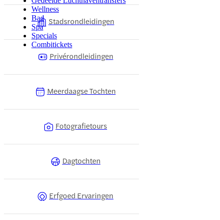
Gedeelde Luchthaventransfers
Wellness
Bad
Stadsrondleidingen
Spa
Specials
Combitickets
Privérondleidingen
Meerdaagse Tochten
Fotografietours
Dagtochten
Erfgoed Ervaringen