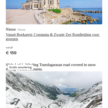
Nieuw
Tours
Vanuit Boekarest: Constanta & Zwarte Zee Rondleiding voor 
groepen
vanaf
€ 159
Slide 1 of 1, Winding Transfagarasan road covered in snow
Gratis annulering
during winter, Romania.