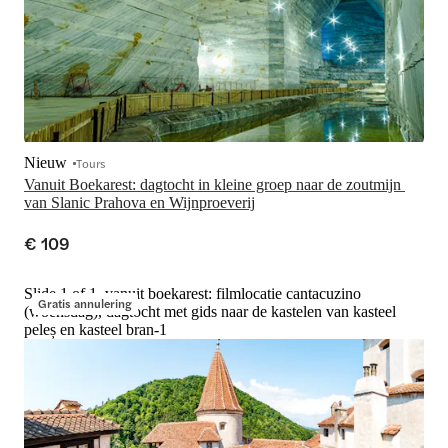
Nieuw
Tours
Vanuit Boekarest: dagtocht in kleine groep naar de zoutmijn 
van Slanic Prahova en Wijnproeverij
€ 109
Slide 1 of 1, vanuit boekarest: filmlocatie cantacuzino
Gratis annulering
(woensdag), dagtocht met gids naar de kastelen van kasteel
peleș en kasteel bran-1