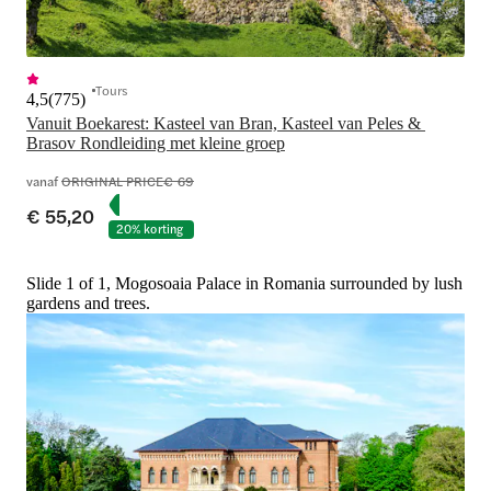
Tours
4,5
(
775
)
Vanuit Boekarest: Kasteel van Bran, Kasteel van Peles & 
vanaf
ORIGINAL PRICE
€ 69
€ 55,20
20% korting
Slide 1 of 1, Mogosoaia Palace in Romania surrounded by lush
gardens and trees.