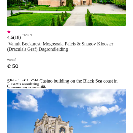
Tours
4,6
(
18
)
 Vanuit Boekarest: Mogosoaia Paleis & Snagov Klooster 
(Dracula's Graf) Dagrondleiding
vanaf
€ 50
Slide 1 of 1, Old Casino building on the Black Sea coast in
Gratis annulering
Constanta, Romania.