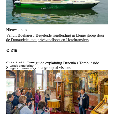
Nieuw
Tours
Vanuit Boekarest: Begeleide rondleiding in kleine groep door 
de Donaudelta met privé-snelboot en Hoteltransfers
€ 219
Slide 1 of 1, Tour guide explaining Dracula's Tomb inside
Gratis annulering
Snagov Monastery to a group of visitors.