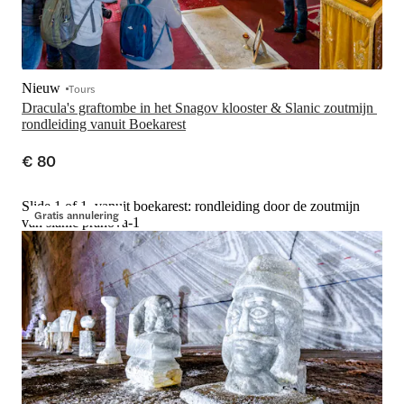
Nieuw
Tours
Dracula's graftombe in het Snagov klooster & Slanic zoutmijn 
rondleiding vanuit Boekarest
€ 80
Slide 1 of 1, vanuit boekarest: rondleiding door de zoutmijn
Gratis annulering
van slănic prahova-1