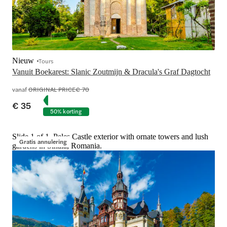
Nieuw
Tours
Vanuit Boekarest: Slanic Zoutmijn & Dracula's Graf Dagtocht
vanaf
ORIGINAL PRICE
€ 70
€ 35
50% korting
Slide 1 of 1, Peles Castle exterior with ornate towers and lush
Gratis annulering
gardens in Sinaia, Romania.