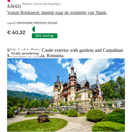
Slanic Zoutmijn Kaartjes
4,6
(
42
)
Vanuit Boekarest: dagtrip naar de zoutmijn van Slanic
vanaf
ORIGINAL PRICE
€ 50,40
€ 40,32
20% korting
Slide 1 of 1, Peles Castle exterior with gardens and Carpathian
Gratis annulering
Mountains in Sinaia, Romania.