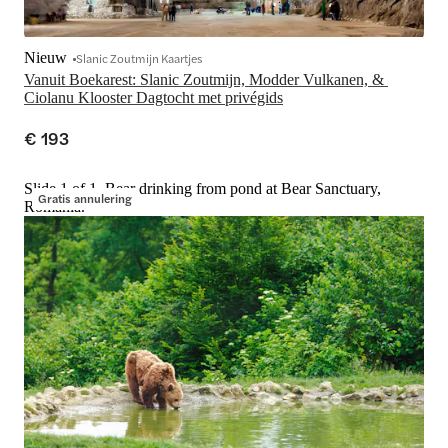
Nieuw
Slanic Zoutmijn Kaartjes
Vanuit Boekarest: Slanic Zoutmijn, Modder Vulkanen, & 
Ciolanu Klooster Dagtocht met privégids
€ 193
Slide 1 of 1, Bear drinking from pond at Bear Sanctuary,
Gratis annulering
Romania.