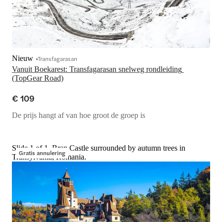
Nieuw
Transfagarasan
Vanuit Boekarest: Transfagarasan snelweg rondleiding 
(TopGear Road)
€ 109
De prijs hangt af van hoe groot de groep is
Slide 1 of 1, Bran Castle surrounded by autumn trees in
Gratis annulering
Transylvania, Romania.