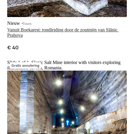
Nieuw
Tours
Vanuit Boekarest: rondleiding door de zoutmijn van Slănic 
Prahova
€ 40
Slide 1 of 1, Slanic Salt Mine interior with visitors exploring
Gratis annulering
illuminated cavern, Romania.