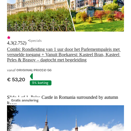
Specials
4,3
(
2.752
)
Combi: Rondleiding van 1 uur door het Parlementspaleis met 
versnelde toegang + Vanuit Boekarest: Kasteel Bran, Kasteel 
Peles & Brasov – dagtocht met begeleiding
vanaf
ORIGINAL PRICE
€ 56
€ 53,20
5% korting
Slide 1 of 1, Peleș Castle in Romania surrounded by autumn
Gratis annulering
trees.