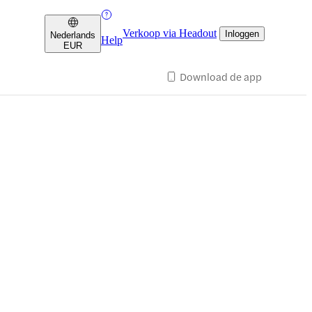
Verkoop via Headout
Inloggen
Nederlands
Help
EUR
Download de app