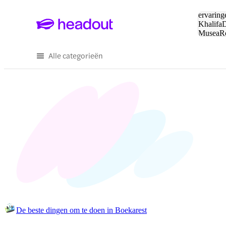
Zoeken:
ervaring
Khalifa
D
Musea
R
en stede
Alle categorieën
De beste dingen om te doen in Boekarest