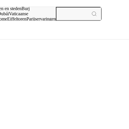
en en steden
Burj
ubái
Vaticaanse
ome
Eiffeltoren
Parijs
ervaringen
n