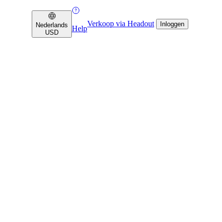
Verkoop via Headout
Inloggen
Nederlands
Help
USD