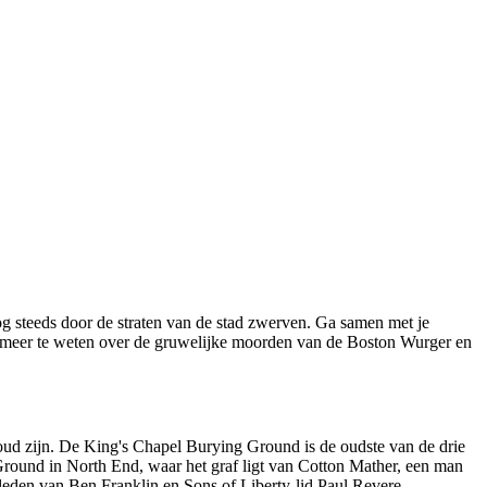
og steeds door de straten van de stad zwerven. Ga samen met je
Kom meer te weten over de gruwelijke moorden van de Boston Wurger en
r oud zijn. De King's Chapel Burying Ground is de oudste van de drie
Ground in North End, waar het graf ligt van Cotton Mather, een man
leden van Ben Franklin en Sons of Liberty-lid Paul Revere.