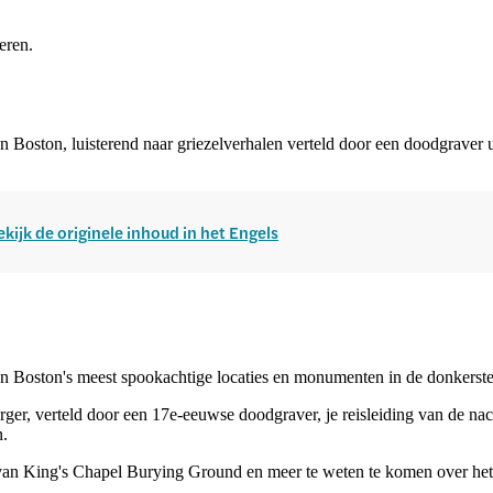
eren.
an Boston, luisterend naar griezelverhalen verteld door een doodgrave
ekijk de originele inhoud in het Engels
van Boston's meest spookachtige locaties en monumenten in de donkerste
er, verteld door een 17e-eeuwse doodgraver, je reisleiding van de nac
n.
s van King's Chapel Burying Ground en meer te weten te komen over het