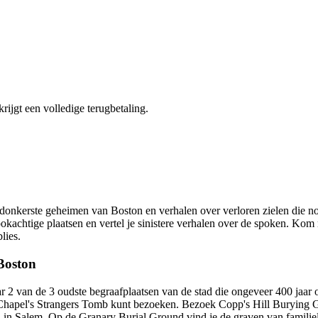
krijgt een volledige terugbetaling.
e donkerste geheimen van Boston en verhalen over verloren zielen die n
pookachtige plaatsen en vertel je sinistere verhalen over de spoken. 
lies.
Boston
aar 2 van de 3 oudste begraafplaatsen van de stad die ongeveer 400 jaa
s Chapel's Strangers Tomb kunt bezoeken. Bezoek Copp's Hill Burying 
 in Salem. Op de Granary Burial Ground vind je de graven van familie