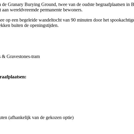
de Granary Burying Ground, twee van de oudste begraafplaatsen in Bos
dt aan wereldvreemde permanente bewoners.
e op een begeleide wandeltocht van 90 minuten door het spookachtige
ekken buiten de openingstijden.
s & Gravestones-tram
raafplaatsen:
en (afhankelijk van de gekozen optie)