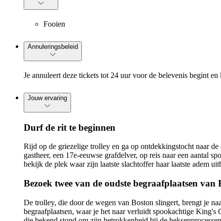
Fooien
Annuleringsbeleid
Je annuleert deze tickets tot 24 uur voor de belevenis begint en 
Jouw ervaring
Durf de rit te beginnen
Rijd op de griezelige trolley en ga op ontdekkingstocht naar d
gastheer, een 17e-eeuwse grafdelver, op reis naar een aantal s
bekijk de plek waar zijn laatste slachtoffer haar laatste adem uitb
Bezoek twee van de oudste begraafplaatsen van 
De trolley, die door de wegen van Boston slingert, brengt je n
begraafplaatsen, waar je het naar verluidt spookachtige King'
die bekend stond om zijn betrokkenheid bij de heksenprocessen