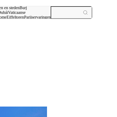
en en steden
Burj
ubái
Vaticaanse
ome
Eiffeltoren
Parijs
ervaringen
n