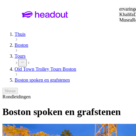
Zoeken:
ervaring
Khalifa
D
Musea
R
en stede
Thuis
Boston
Tours
Old Town Trolley Tours Boston
Boston spoken en grafstenen
Nieuw
Rondleidingen
Boston spoken en grafstenen