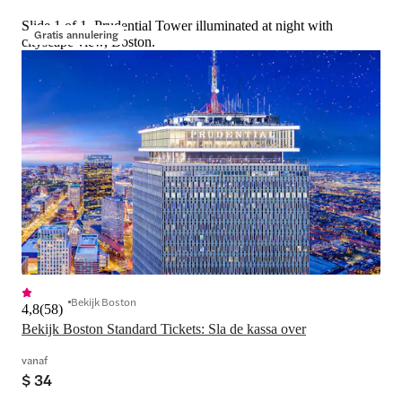
Slide 1 of 1, Prudential Tower illuminated at night with
Gratis annulering
cityscape view, Boston.
Bekijk Boston
4,8
(
58
)
Bekijk Boston Standard Tickets: Sla de kassa over
vanaf
$ 34