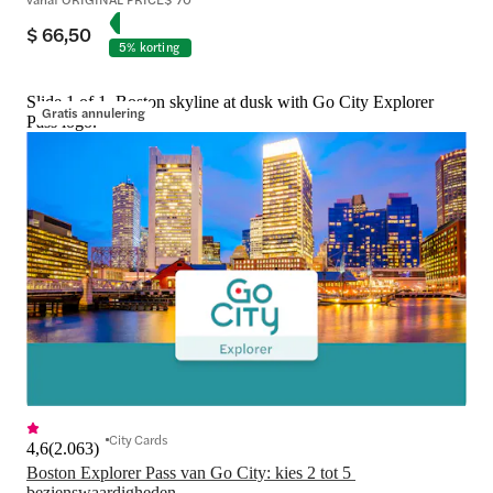
$ 66,50
5% korting
Slide 1 of 1, Boston skyline at dusk with Go City Explorer
Gratis annulering
Pass logo.
City Cards
4,6
(
2.063
)
Boston Explorer Pass van Go City: kies 2 tot 5 
bezienswaardigheden