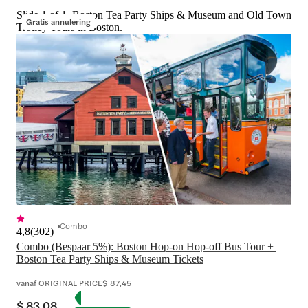
Slide 1 of 1, Boston Tea Party Ships & Museum and Old Town
Gratis annulering
Trolley Tours in Boston.
Combo
4,8
(
302
)
Combo (Bespaar 5%): Boston Hop-on Hop-off Bus Tour + 
Boston Tea Party Ships & Museum Tickets
vanaf
ORIGINAL PRICE
$ 87,45
$ 83,08