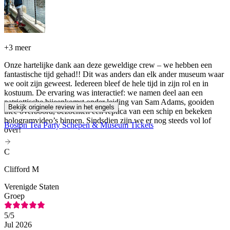
+
3 meer
Onze hartelijke dank aan deze geweldige crew – we hebben een
fantastische tijd gehad!! Dit was anders dan elk ander museum waar
we ooit zijn geweest. Iedereen bleef de hele tijd in zijn rol en in
kostuum. De ervaring was interactief: we namen deel aan een
patriottische bijeenkomst onder leiding van Sam Adams, gooiden
Bekijk originele review in het engels
thee overboord, bezochten een replica van een schip en bekeken
hologramvideo’s binnen. Sindsdien zijn we er nog steeds vol lof
Boston Tea Party Schepen & Museum Tickets
over!
C
Clifford M
Verenigde Staten
Groep
5
/5
Jul 2026