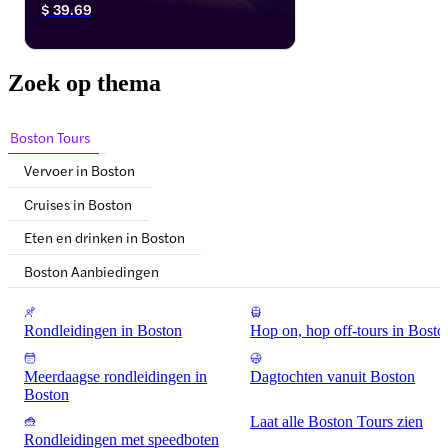
$ 39.69
Boston en ontdek het fascinerende 
zeeleven, van zeeschildpadden tot 
pinguïns. Het ligt aan de historische 
waterkant en is een geweldige plek voor 
Zoek op thema
gezinnen, stellen en iedereen die de stad 
verkent. Geniet van een leuke, leerzame 
ervaring met gemakkelijke toegang en 
Boston Tours
handige ticketopties.
Vervoer in Boston
Cruises in Boston
Eten en drinken in Boston
Boston Aanbiedingen
Rondleidingen in Boston
Hop on, hop off-tours in Bosto
Meerdaagse rondleidingen in
Dagtochten vanuit Boston
Boston
Laat alle Boston Tours zien
Rondleidingen met speedboten