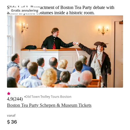
Slide 1 of 1, Reenactment of Boston Tea Party debate with
Gratis annulering
actors in period costumes inside a historic room.
Old Town Trolley Tours Boston
4,9
(
244
)
Boston Tea Party Schepen & Museum Tickets
vanaf
$ 36