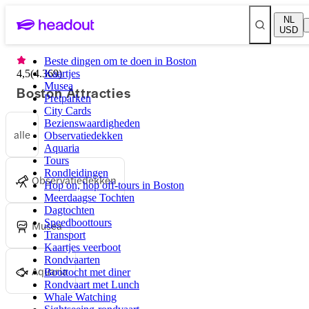
NL
USD
Beste dingen om te doen in Boston
4,5
(
4.369
Kaartjes
)
Musea
Boston Attracties
Pretparken
City Cards
Bezienswaardigheden
alle
Observatiedekken
Aquaria
Tours
Rondleidingen
Observatiedekken
Hop on, hop off-tours in Boston
Meerdaagse Tochten
Dagtochten
Speedboottours
Musea
Transport
Kaartjes veerboot
Rondvaarten
Aquaria
Boottocht met diner
Rondvaart met Lunch
Whale Watching