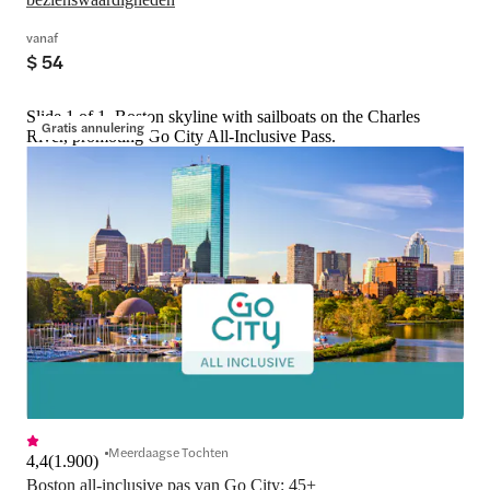
vanaf
$ 54
Slide 1 of 1, Boston skyline with sailboats on the Charles
Gratis annulering
River, promoting Go City All-Inclusive Pass.
Meerdaagse Tochten
4,4
(
1.900
)
Boston all-inclusive pas van Go City: 45+ 