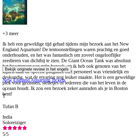
+
3 meer
Ik heb een geweldige tijd gehad tijdens mijn bezoek aan het New
England Aquarium! De tentoonstellingen waren prachtig en goed
onderhouden, en het was fantastisch om zoveel ongelooflijke
zeedieren van dichtbij te zien. De Giant Ocean Tank was absoluut
het hoogtepunt van mijn bezoek, en ik heb ook genoten van het
Bekijk originele review in het engels
kijken naar de speelse pinguïns. Het personeel was vriendelijk en
deskundig, wat de ervaring nog leuker maakte. Het is een geweldige
New England Aquarium Tickets
plek voor gezinnen, stelletjes of iedereen die van het leven in de
oceaan houdt. Ik zou een bezoek zeker aanraden als je in Boston
bent!
T
Tufan B
India
Soloreiziger
5
/5