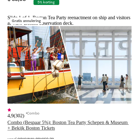
5% korting
Slide 1 of 1, Boston Tea Party reenactment on ship and visitors
Gratis annulering
at View Boston observation deck.
Combo
4,9
(
302
)
Combo (Bespaar 5%): Boston Tea Party Schepen & Museum 
+ Bekijk Boston Tickets
vanaf
ORIGINAL PRICE
$ 70