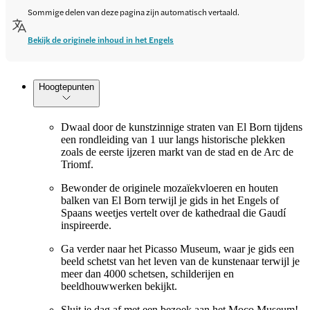
Sommige delen van deze pagina zijn automatisch vertaald.
Bekijk de originele inhoud in het Engels
Hoogtepunten
Dwaal door de kunstzinnige straten van El Born tijdens
een rondleiding van 1 uur langs historische plekken
zoals de eerste ijzeren markt van de stad en de Arc de
Triomf.
Bewonder de originele mozaïekvloeren en houten
balken van El Born terwijl je gids in het Engels of
Spaans weetjes vertelt over de kathedraal die Gaudí
inspireerde.
Ga verder naar het Picasso Museum, waar je gids een
beeld schetst van het leven van de kunstenaar terwijl je
meer dan 4000 schetsen, schilderijen en
beeldhouwwerken bekijkt.
Sluit je dag af met een bezoek aan het Moco Museum!