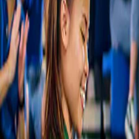
Aqualand El Arenal with lush greenery and
clear sky.
Aqualand El Arenal
4,6
(
20
)
Toegangstickets voor Aqualand El Arenal
€ 40
Slide 1 of 1, Cathedral of Majorca with
terraces overlooking the sea in Palma, Spain.