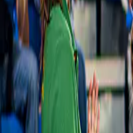
Tickets voor de kathedraal van Palma
4,6
(
175
)
Kathedraal van Palma Tickets met 
versnelde toegang inclusief het terras
€ 30
Slide 1 of 1, Dolphins performing in a pool
at Marineland Mallorca with an audience
watching.
Marineland Mallorca
4,5
(
40
)
Tickets voor Marineland Mallorca
€ 32