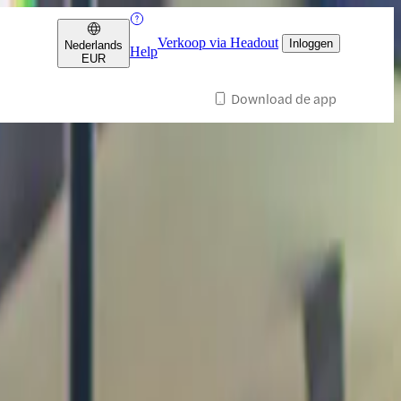
Verkoop via Headout
Inloggen
Nederlands
Help
EUR
Download de app