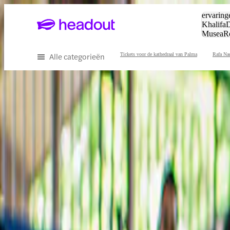
Zoeken:
ervaring
Khalifa
D
Musea
R
en stede
Alle categorieën
Tickets voor de kathedraal van Palma
Rafa Na
Ervaar het beste van Mallorca