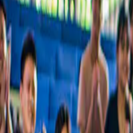
De beste rondleidingen, bekende bezienswaardigheden en dingen die j
Geliefd bij ruim 54 miljoen gasten over de hele wereld
Waarom miljoenen gasten ons vertrouwen
De beste ervaringen in Mallorca