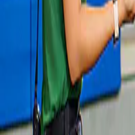
Western Waterpark
4,6
(
28
)
Toegangstickets voor Western Water Park
€ 38
Slide 1 of 1, City sightseeing hop-on hop-off
Gratis annulering
bus in front of Pueblo Español, Mallorca.
Hop on, hop off-tours in Mallorca
4,1
(
349
)
City Sightseeing: Palma de Mallorca Hop-
on hop-off bustours 
vanaf