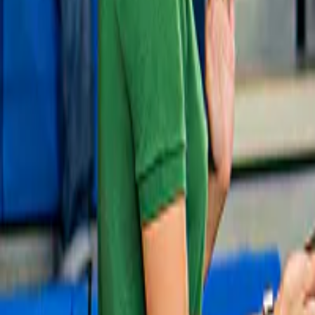
Slide 1 of 1, Boat inside Hams Caves with
stalactites and colorful lighting, Mallorca.
Tickets voor Hams Caves
4,8
(
13
)
Grotten van de ham met optionele transfers
vanaf
€ 18
Slide 1 of 1, Family enjoying the Daky Park
pool area at Western Water Park with water
features and animal sculptures.