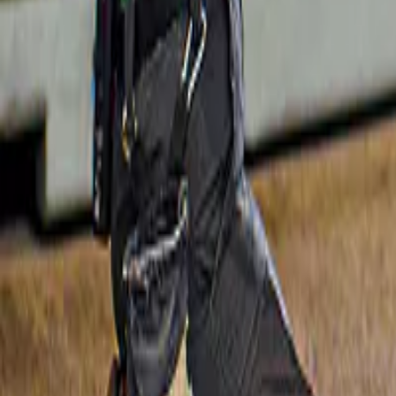
€ 27
Slide 1 of 1, Hop-on hop-off bus near Palma
Cathedral in Palma de Mallorca.
Combo
4,5
(
1.719
)
Combo: Palma de Mallorca Hop-On Hop-
Off Bus Tour + Palma Cathedral Skip-the-
Line Tickets
vanaf
€ 38
Slide 1 of 1, Clay sculpture of a tennis
player at Rafa Nadal Museum Xperience,
featuring Roland Garros memorabilia.