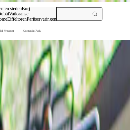
en en steden
Burj
ubái
Vaticaanse
ome
Eiffeltoren
Parijs
ervaringen
n
dal Museum
Katmandu Park