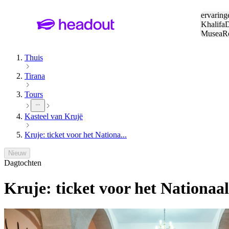
Zoeken:
ervaring
Khalifa
D
Musea
R
en stede
Thuis
Tirana
Tours
Kasteel van Krujë
Kruje: ticket voor het Nationa...
Nieuw
Dagtochten
Kruje: ticket voor het Nationa