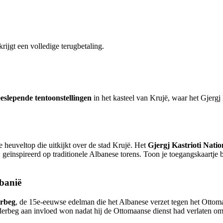
krijgt een volledige terugbetaling.
eslepende tentoonstellingen
in het kasteel van Krujë, waar het Gjergj
e heuveltop die uitkijkt over de stad Krujë. Het
Gjergj Kastrioti Nat
 geïnspireerd op traditionele Albanese torens. Toon je toegangskaartje 
lbanië
erbeg
, de 15e-eeuwse edelman die het Albanese verzet tegen het Ottoma
kanderbeg aan invloed won nadat hij de Ottomaanse dienst had verlaten om