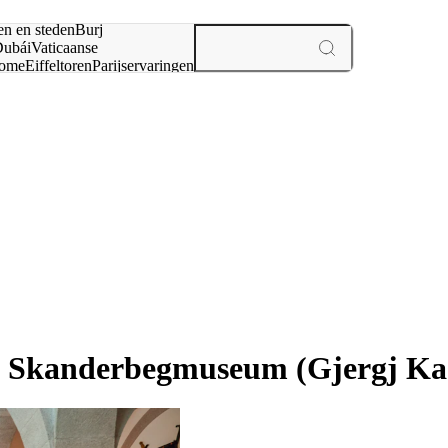
en en steden
Burj
ubái
Vaticaanse
ome
Eiffeltoren
Parijs
ervaringen
n
al Skanderbegmuseum (Gjergj Kas