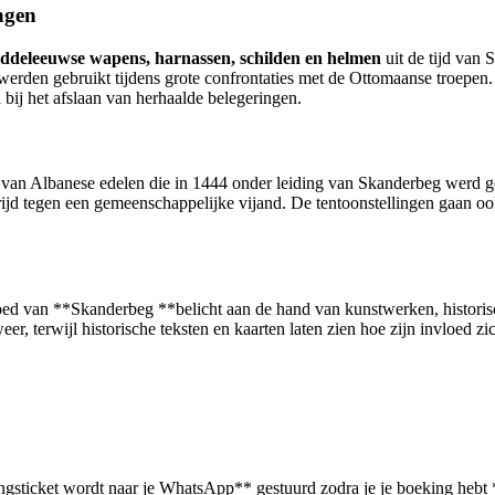
ngen
ddeleeuwse wapens, harnassen, schilden en helmen
uit de tijd van 
 werden gebruikt tijdens grote confrontaties met de Ottomaanse troepen.
 bij het afslaan van herhaalde belegeringen.
ie van Albanese edelen die in 1444 onder leiding van Skanderbeg werd g
 strijd tegen een gemeenschappelijke vijand. De tentoonstellingen gaan
oed van **Skanderbeg **belicht aan de hand van kunstwerken, historisc
terwijl historische teksten en kaarten laten zien hoe zijn invloed zich
angsticket wordt naar je WhatsApp** gestuurd zodra je je boeking hebt 