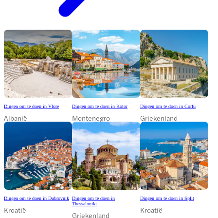
Dingen om te doen in Vlore
Dingen om te doen in Kotor
Dingen om te doen in Corfu
Albanië
Montenegro
Griekenland
Dingen om te doen in Dubrovnik
Dingen om te doen in
Dingen om te doen in Split
Thessaloniki
Kroatië
Kroatië
Griekenland