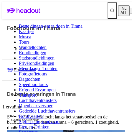
NL
ALL
Foodtours in Tirana
Beste dingen om te doen in Tirana
Kaartjes
Musea
Tours
Wandeltochten
alle
Rondleidingen
Stadsrondleidingen
Privérondleidingen
Meerdaagse Tochten
Foodtours
Fotografietours
Dagtochten
Speedboottours
Erfgoed Ervaringen
De beste ervaringen in Tirana
Transport
Luchthaventransfers
Openbaar vervoer
1 ervaring
Gedeelde Luchthaventransfers
Rondvaarten
Slide 1 of 1, wandeltocht langs het straatvoedsel en de
Gratis annulering
Sightseeing-rondvaart
bezienswaardigheden van tirana – 6 gerechten, 1 zoetigheid,
Eten en Drinken
dhalle en water-1