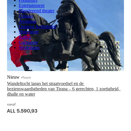
Foodtours
Entertainment
Meeslepend theater
Uitgaan
Avontuur
Outdoor Activiteiten
Watersport
Raften
Cursussen
Workshops
Nieuw
Tours
Wandeltocht langs het straatvoedsel en de 
bezienswaardigheden van Tirana – 6 gerechten, 1 zoetigheid, 
dhalle en water
vanaf
ALL 5.590,93