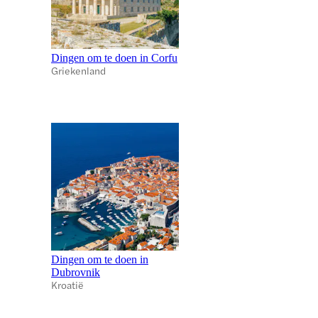
Dingen om te doen in Corfu
Griekenland
Dingen om te doen in
Dubrovnik
Kroatië