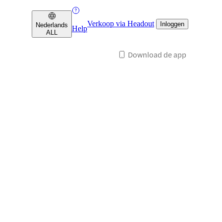
Verkoop via Headout
Inloggen
Nederlands
Help
ALL
Download de app