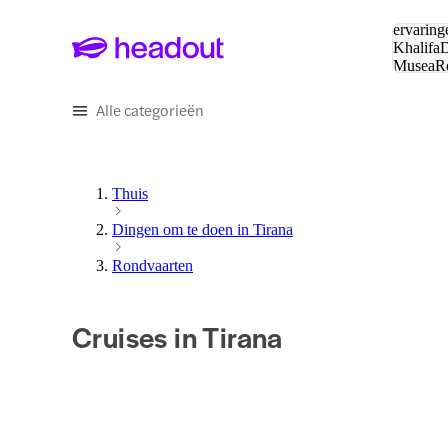
Zoeken:
ervaring
Khalifa
D
Musea
R
en stede
Alle categorieën
Thuis
Dingen om te doen in Tirana
Rondvaarten
Cruises in Tirana