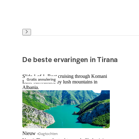
De beste ervaringen in Tirana
Slide 1 of 1, Boat cruising through Komani
Gratis annulering
Lake surrounded by lush mountains in
Albania.
Nieuw
Dagtochten