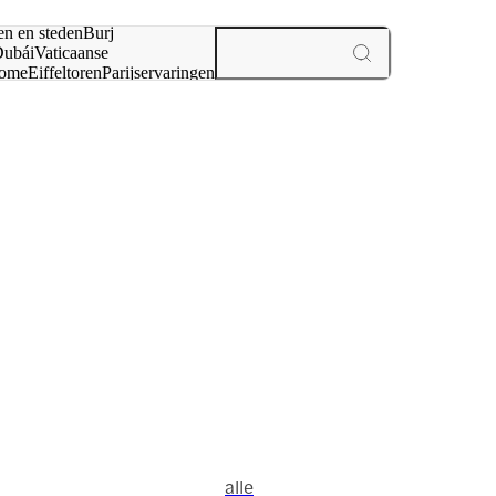
en en steden
Burj
ubái
Vaticaanse
ome
Eiffeltoren
Parijs
ervaringen
n
alle