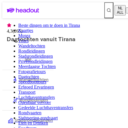
NL
ALL
Beste dingen om te doen in Tirana
Kaartjes
4,3
(
265
)
Musea
Dagtochten vanuit Tirana
Tours
Wandeltochten
Rondleidingen
Stadsrondleidingen
alle
Privérondleidingen
Meerdaagse Tochten
Fotografietours
Dagtochten
Wandeltochten
Speedboottours
Erfgoed Ervaringen
Transport
Luchthaventransfers
Rondleidingen
Openbaar vervoer
Gedeelde Luchthaventransfers
Rondvaarten
Sightseeing-rondvaart
Stadsrondleidingen
Eten en Drinken