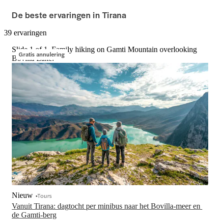
adembenemend uitzicht over de 
verkent en lokale ve
De beste ervaringen in Tirana
canyon en het reservoir en ontdek 
Deze dagexcursies 
hoe het meer dient als vitale 
geschiedenis, archi
39 ervaringen
waterbron, terwijl je omringd wordt 
schilderachtig uitzi
door ruig berglandschap.
platteland voor een 
Slide 1 of 1, Family hiking on Gamti Mountain overlooking
Gratis annulering
een van de mooiste
Bovilla Lake.
Albanië.
Nieuw
Tours
Vanuit Tirana: dagtocht per minibus naar het Bovilla-meer en 
de Gamti-berg