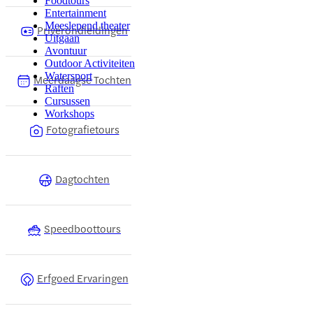
Foodtours
Entertainment
Meeslepend theater
Privérondleidingen
Uitgaan
Avontuur
Outdoor Activiteiten
Watersport
Meerdaagse Tochten
Raften
Cursussen
Workshops
Fotografietours
Dagtochten
Speedboottours
Erfgoed Ervaringen