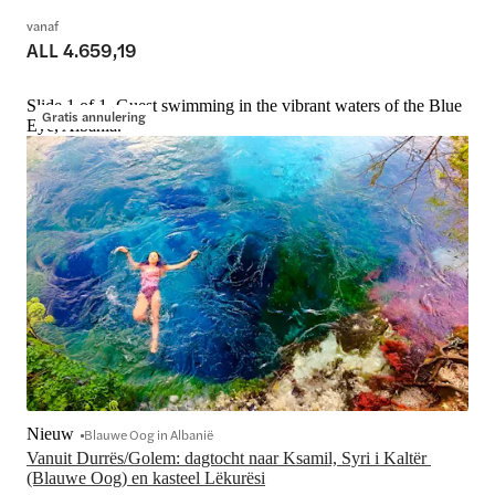
vanaf
ALL 4.659,19
Slide 1 of 1, Guest swimming in the vibrant waters of the Blue
Gratis annulering
Eye, Albania.
Nieuw
Blauwe Oog in Albanië
Vanuit Durrës/Golem: dagtocht naar Ksamil, Syri i Kaltër 