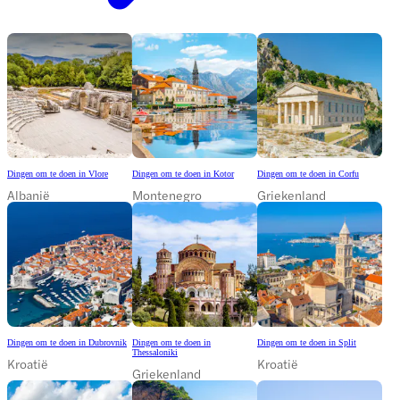
Dingen om te doen in Vlore
Dingen om te doen in Kotor
Dingen om te doen in Corfu
Albanië
Montenegro
Griekenland
Dingen om te doen in Dubrovnik
Dingen om te doen in
Dingen om te doen in Split
Thessaloniki
Kroatië
Kroatië
Griekenland