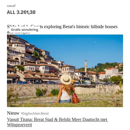
vanaf
ALL 3.261,38
Slide 1 of 1, Guests exploring Berat's historic hillside houses
Gratis annulering
and mosque.
Nieuw
Dagtochten Berat
Vanuit Tirana: Berat Stad & Belshi Meer Dagtocht met 
Wijnproeverij