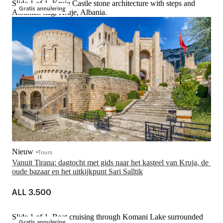
Slide 1 of 1, Kruje Castle stone architecture with steps and
Gratis annulering
Albanian flag, Kruje, Albania.
Nieuw
Tours
Vanuit Tirana: dagtocht met gids naar het kasteel van Kruja, de 
oude bazaar en het uitkijkpunt Sari Salltik
ALL 3.500
Slide 1 of 1, Boat cruising through Komani Lake surrounded
Gratis annulering