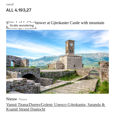
vanaf
ALL 4.193,27
Slide 1 of 1, Clocktower at Gjirokaster Castle with mountain
Gratis annulering
backdrop, Albania.
Nieuw
Tours
Vanuit Tirana/Durres/Golem: Unesco Gjirokastra, Saranda & 
Ksamil Strand Dagtocht