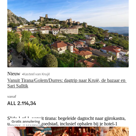
Nieuw
Kasteel van Krujë
Vanuit Tirana/Golem/Durres: dagtrip naar Krujë, de bazaar en 
Sari Salltik
vanaf
ALL 2.114,34
Slide 1 of 1, vanuit tirana: begeleide dagtocht naar gjirokastra,
Gratis annulering
unesco-werelderfgoedstad, inclusief ophalen bij je hotel-1