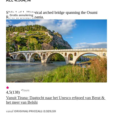
Slide 1 of 1, Historical arched bridge spanning the Osumi
Gratis annulering
River in Berat, Albania.
Tours
4,5
(
138
)
Vanuit Tirana: Dagtocht naar het Unesco erfgoed van Berat & 
het meer van Belshi
vanaf
ORIGINAL PRICE
ALL 2.329,59