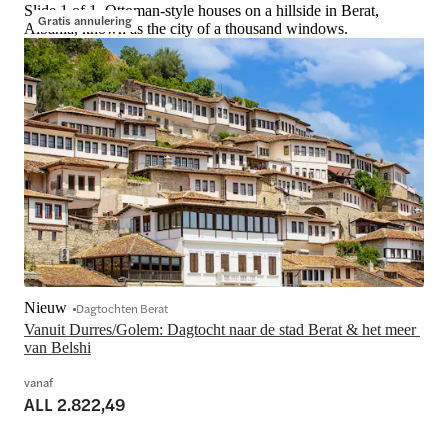
Slide 1 of 1, Ottoman-style houses on a hillside in Berat,
Gratis annulering
Albania, known as the city of a thousand windows.
Nieuw
Dagtochten Berat
Vanuit Durres/Golem: Dagtocht naar de stad Berat & het meer 
van Belshi
vanaf
ALL 2.822,49