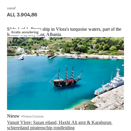
vanaf
ALL 3.904,86
Slide 1 of 1, Pirate ship in Vlora's turquoise waters, part of the
Gratis annulering
Ionian Odyssey tour, Albania.
Nieuw
Tirana Cruises
Vanuit Vlore: Sazan eiland, Haxhi Ali grot & Karaburun 
schiereiland piratenschip rondleiding