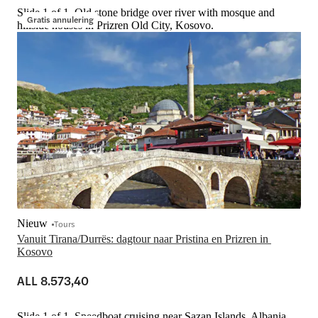
Slide 1 of 1, Old stone bridge over river with mosque and
Gratis annulering
hillside houses in Prizren Old City, Kosovo.
Nieuw
Tours
Vanuit Tirana/Durrës: dagtour naar Pristina en Prizren in 
Kosovo
ALL 8.573,40
Slide 1 of 1, Speedboat cruising near Sazan Islands, Albania