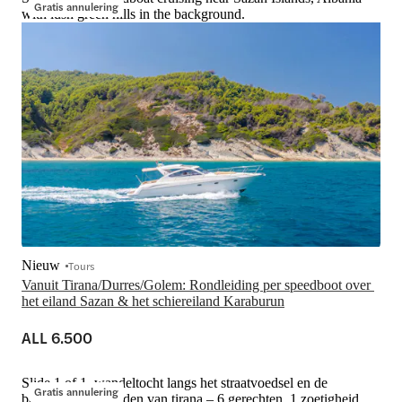
Gratis annulering
with lush green hills in the background.
Nieuw
Tours
Vanuit Tirana/Durres/Golem: Rondleiding per speedboot over 
het eiland Sazan & het schiereiland Karaburun
ALL 6.500
Slide 1 of 1, wandeltocht langs het straatvoedsel en de
Gratis annulering
bezienswaardigheden van tirana – 6 gerechten, 1 zoetigheid,