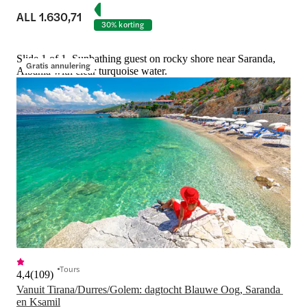
ALL 1.630,71
30% korting
Slide 1 of 1, Sunbathing guest on rocky shore near Saranda,
Gratis annulering
Albania with clear turquoise water.
Tours
4,4
(
109
)
Vanuit Tirana/Durres/Golem: dagtocht Blauwe Oog, Saranda 
en Ksamil