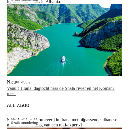
by lush mountains in Albania.
Nieuw
Tours
Vanuit Tirana: dagtocht naar de Shala-rivier en het Komani-
meer
ALL 7.500
Slide 1 of 1, raki-proeverij in tirana met bijpassende albanese
Gratis annulering
meze, onder leiding van een raki-expert-1