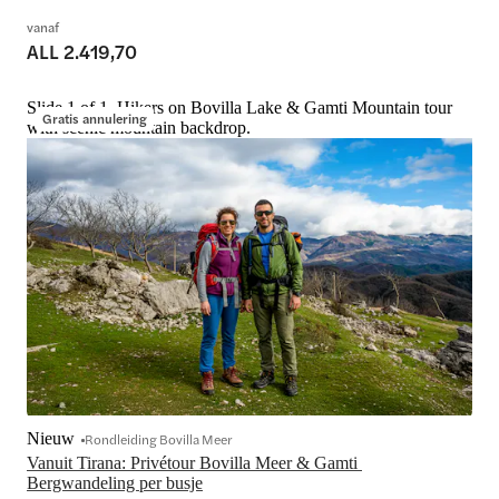
vanaf
ALL 2.419,70
Slide 1 of 1, Hikers on Bovilla Lake & Gamti Mountain tour
Gratis annulering
with scenic mountain backdrop.
Nieuw
Rondleiding Bovilla Meer
Vanuit Tirana: Privétour Bovilla Meer & Gamti 
Bergwandeling per busje