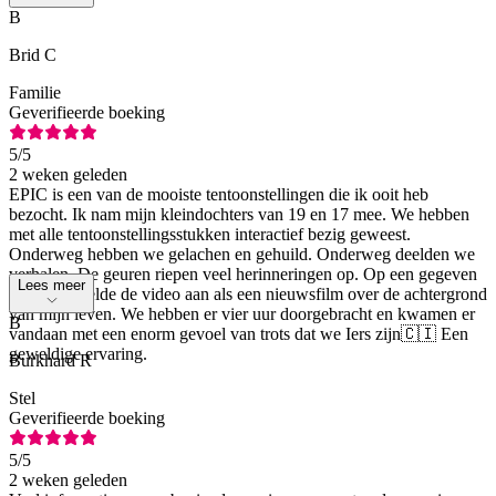
B
Brid C
Familie
Geverifieerde boeking
5
/5
2 weken geleden
EPIC is een van de mooiste tentoonstellingen die ik ooit heb
bezocht. Ik nam mijn kleindochters van 19 en 17 mee. We hebben
met alle tentoonstellingsstukken interactief bezig geweest.
Onderweg hebben we gelachen en gehuild. Onderweg deelden we
verhalen. De geuren riepen veel herinneringen op. Op een gegeven
Lees meer
moment voelde de video aan als een nieuwsfilm over de achtergrond
van mijn leven. We hebben er vier uur doorgebracht en kwamen er
B
vandaan met een enorm gevoel van trots dat we Iers zijn🇨🇮 Een
geweldige ervaring.
Burkhard R
Stel
Geverifieerde boeking
5
/5
2 weken geleden