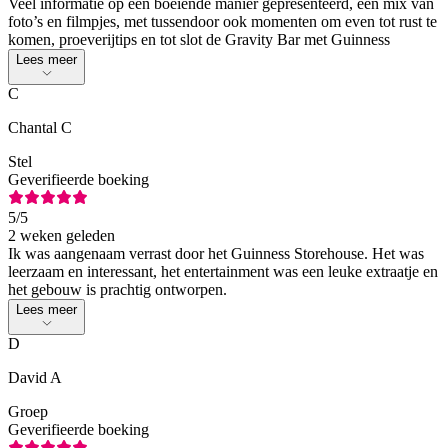
Veel informatie op een boeiende manier gepresenteerd, een mix van
foto’s en filmpjes, met tussendoor ook momenten om even tot rust te
komen, proeverijtips en tot slot de Gravity Bar met Guinness
Lees meer
C
Chantal C
Stel
Geverifieerde boeking
5
/5
2 weken geleden
Ik was aangenaam verrast door het Guinness Storehouse. Het was
leerzaam en interessant, het entertainment was een leuke extraatje en
het gebouw is prachtig ontworpen.
Lees meer
D
David A
Groep
Geverifieerde boeking