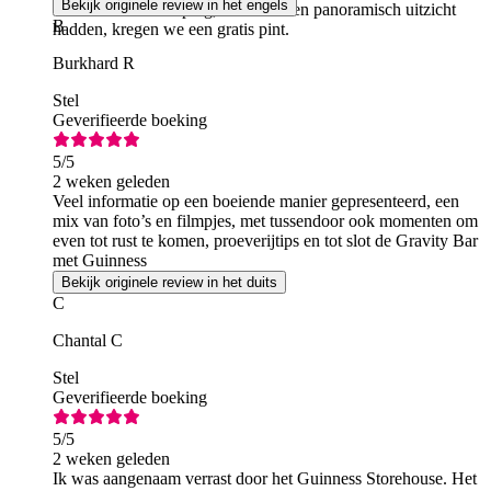
Bekijk originele review in het engels
de bovenste verdieping, waar we een panoramisch uitzicht
B
hadden, kregen we een gratis pint.
Burkhard R
Stel
Geverifieerde boeking
5
/5
2 weken geleden
Veel informatie op een boeiende manier gepresenteerd, een
mix van foto’s en filmpjes, met tussendoor ook momenten om
even tot rust te komen, proeverijtips en tot slot de Gravity Bar
met Guinness
Bekijk originele review in het duits
C
Chantal C
Stel
Geverifieerde boeking
5
/5
2 weken geleden
Ik was aangenaam verrast door het Guinness Storehouse. Het