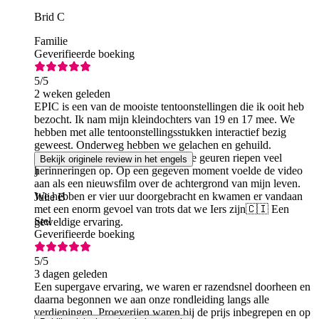
Brid C
Familie
Geverifieerde boeking
5
/5
2 weken geleden
EPIC is een van de mooiste tentoonstellingen die ik ooit heb
bezocht. Ik nam mijn kleindochters van 19 en 17 mee. We
hebben met alle tentoonstellingsstukken interactief bezig
geweest. Onderweg hebben we gelachen en gehuild.
Onderweg deelden we verhalen. De geuren riepen veel
Bekijk originele review in het engels
herinneringen op. Op een gegeven moment voelde de video
J
aan als een nieuwsfilm over de achtergrond van mijn leven.
We hebben er vier uur doorgebracht en kwamen er vandaan
Julie B
met een enorm gevoel van trots dat we Iers zijn🇨🇮 Een
Stel
geweldige ervaring.
Geverifieerde boeking
5
/5
3 dagen geleden
Een supergave ervaring, we waren er razendsnel doorheen en
daarna begonnen we aan onze rondleiding langs alle
verdiepingen. Proeverijen waren bij de prijs inbegrepen en op