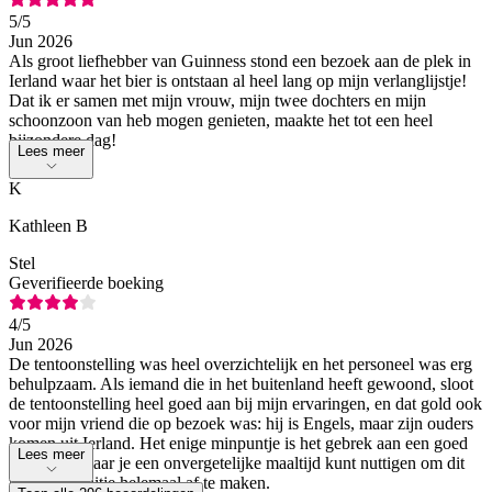
5
/5
Jun 2026
Als groot liefhebber van Guinness stond een bezoek aan de plek in
Ierland waar het bier is ontstaan al heel lang op mijn verlanglijstje!
Dat ik er samen met mijn vrouw, mijn twee dochters en mijn
schoonzoon van heb mogen genieten, maakte het tot een heel
bijzondere dag!
Lees meer
K
Kathleen B
Stel
Geverifieerde boeking
4
/5
Jun 2026
De tentoonstelling was heel overzichtelijk en het personeel was erg
behulpzaam. Als iemand die in het buitenland heeft gewoond, sloot
de tentoonstelling heel goed aan bij mijn ervaringen, en dat gold ook
voor mijn vriend die op bezoek was: hij is Engels, maar zijn ouders
komen uit Ierland. Het enige minpuntje is het gebrek aan een goed
Lees meer
restaurant waar je een onvergetelijke maaltijd kunt nuttigen om dit
bijzondere uitje helemaal af te maken.