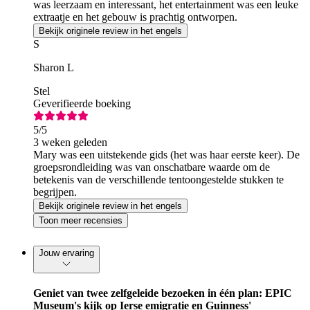
was leerzaam en interessant, het entertainment was een leuke
extraatje en het gebouw is prachtig ontworpen.
Bekijk originele review in het engels
S
Sharon L
Stel
Geverifieerde boeking
5
/5
3 weken geleden
Mary was een uitstekende gids (het was haar eerste keer). De
groepsrondleiding was van onschatbare waarde om de
betekenis van de verschillende tentoongestelde stukken te
begrijpen.
Bekijk originele review in het engels
Toon meer recensies
Jouw ervaring
Geniet van twee zelfgeleide bezoeken in één plan: EPIC
Museum's kijk op Ierse emigratie en Guinness'