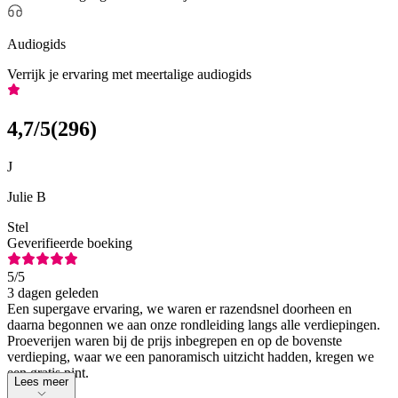
Audiogids
Verrijk je ervaring met meertalige audiogids
4,7
/5
(
296
)
J
Julie B
Stel
Geverifieerde boeking
5
/5
3 dagen geleden
Een supergave ervaring, we waren er razendsnel doorheen en
daarna begonnen we aan onze rondleiding langs alle verdiepingen.
Proeverijen waren bij de prijs inbegrepen en op de bovenste
verdieping, waar we een panoramisch uitzicht hadden, kregen we
een gratis pint.
Lees meer