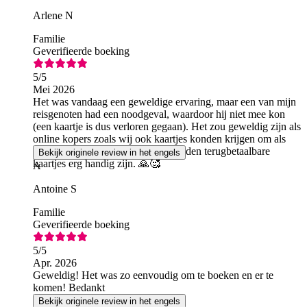
Arlene N
Familie
Geverifieerde boeking
5
/5
Mei 2026
Het was vandaag een geweldige ervaring, maar een van mijn
reisgenoten had een noodgeval, waardoor hij niet mee kon
(een kaartje is dus verloren gegaan). Het zou geweldig zijn als
online kopers zoals wij ook kaartjes konden krijgen om als
aandenken te bewaren. Tot slot zouden terugbetaalbare
Bekijk originele review in het engels
kaartjes erg handig zijn. 🙏🥰
A
Antoine S
Familie
Geverifieerde boeking
5
/5
Apr. 2026
Geweldig! Het was zo eenvoudig om te boeken en er te
komen! Bedankt
Bekijk originele review in het engels