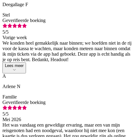
Deegallage F
Stel
Geverifieerde boeking
5
/5
Vorige week
We konden heel gemakkelijk naar binnen; we hoefden niet in de rij
voor de kassa te wachten, maar konden meteen naar binnen omdat
ik mijn tickets via de app had geboekt. Deze app is echt handig als
je op reis bent. Bedankt, Headout!
Lees meer
A
Arlene N
Familie
Geverifieerde boeking
5
/5
Mei 2026
Het was vandaag een geweldige ervaring, maar een van mijn
reisgenoten had een noodgeval, waardoor hij niet mee kon (een
kaartje is dus verloren gegaan). Het zou geweldig zijn als online