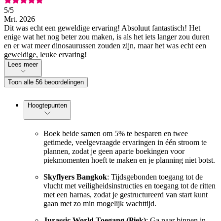
5
/5
Mrt. 2026
Dit was echt een geweldige ervaring! Absoluut fantastisch! Het
enige wat het nog beter zou maken, is als het iets langer zou duren
en er wat meer dinosaurussen zouden zijn, maar het was echt een
geweldige, leuke ervaring!
Lees meer
Toon alle 56 beoordelingen
Hoogtepunten
Boek beide samen om 5% te besparen en twee
getimede, veelgevraagde ervaringen in één stroom te
plannen, zodat je geen aparte boekingen voor
piekmomenten hoeft te maken en je planning niet botst.
Skyflyers Bangkok
: Tijdsgebonden toegang tot de
vlucht met veiligheidsinstructies en toegang tot de ritten
met een harnas, zodat je gestructureerd van start kunt
gaan met zo min mogelijk wachttijd.
Jurassic World Toegang (Piek)
: Ga naar binnen in