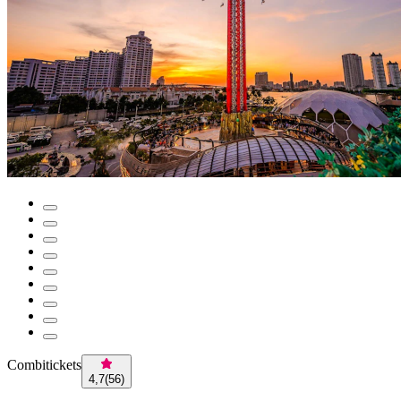
Combitickets
4,7
(
56
)