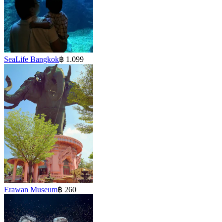
SeaLife Bangkok
฿ 1.099
Erawan Museum
฿ 260