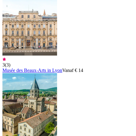
3
(
3
)
Musée des Beaux-Arts in Lyon
Vanaf € 14