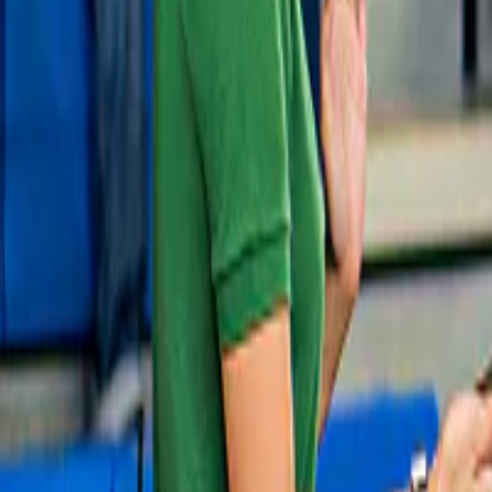
Nieuw
Dagtochten
Vanuit Avignon: Roussillon, Saint-Rémy-
de-Provence, Les Baux-de-Provence en 
Pont du Gard
€ 159
Slide 1 of 1, Montmajour Abbey ruins with
archway and visitor in Arles, France.