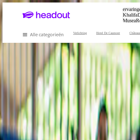
Zoeken:
ervaring
Khalifa
D
Musea
R
en stede
Alle categorieën
Verlichting
Hotel De Caumont
Château
Ervaar het beste van Provence