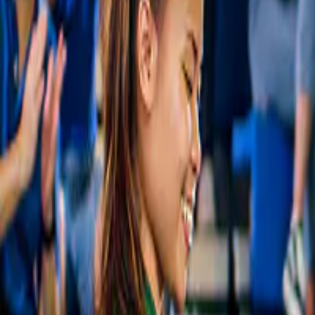
Aigues-Mortes with surrounding landscape
and waterway.
Nieuw
Steden in de Provence
Torens & muren van Aigues-Mortes Tickets
€ 12
Slide 1 of 1, Glanum Archaeological Site
with Roman mausoleum and triumphal arch
in Saint-Rémy-de-Provence.
Nieuw
Steden in de Provence