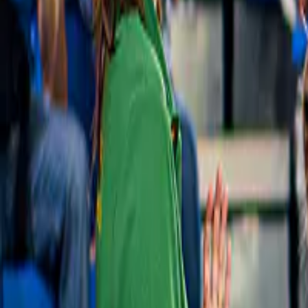
Glanum Archeologische Site Skip-the-line 
Tickets
€ 9
Slide 1 of 1, Caumont Centre d’Art building
in Aix-en-Provence with classic architecture.
Nieuw
Hotel De Caumont
Ticket voor het Caumont Centre d’Art + 
tijdelijke tentoonstelling
€ 16,50
Slide 1 of 1, Roussillon village with ochre
Snel uitverkocht
buildings in Provence, surrounded by green
hills and distant mountains.