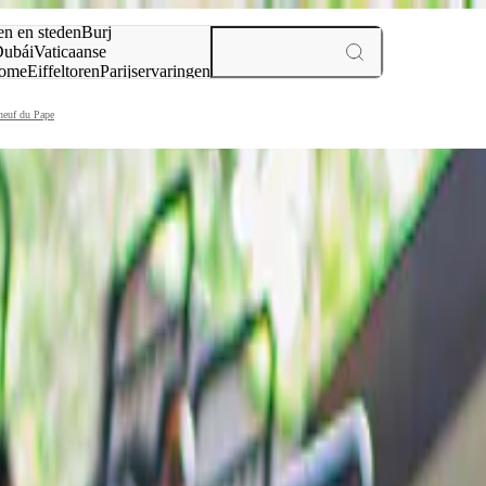
en en steden
Burj
ubái
Vaticaanse
ome
Eiffeltoren
Parijs
ervaringen
n
neuf du Pape