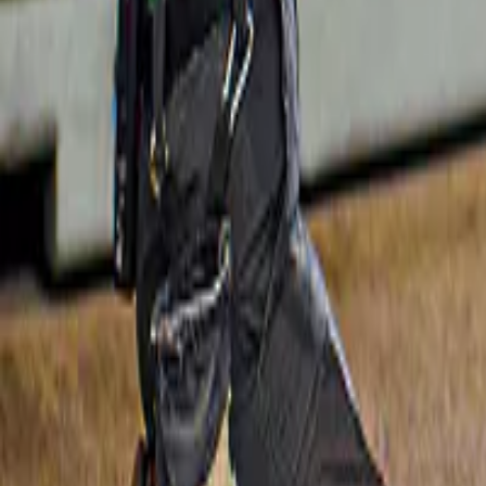
Nieuw
Steden in de Provence
Vanuit Avignon: dagtour door Châteauneuf 
du Pape en de Luberon Wijnproeverij
€ 159
Slide 1 of 1, Popes Palace in Avignon with
Gratis annulering
tourists exploring the historic architecture.
Nieuw
Dagtochten