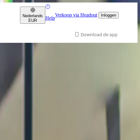
Verkoop via Headout
Inloggen
Nederlands
Help
EUR
Download de app