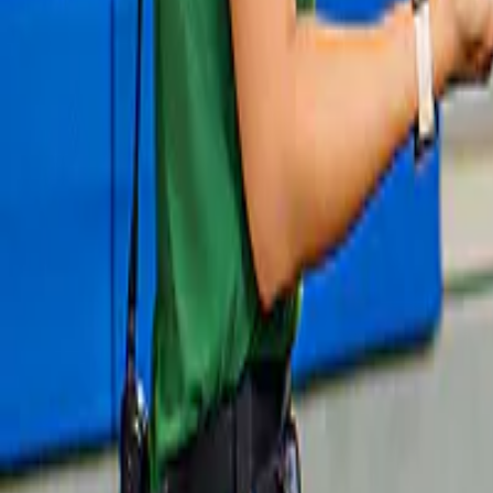
Nieuw
Steden in de Provence
Montmajour Abdij Tickets
€ 7
Slide 1 of 1, Couple examining wine in a
Snel uitverkocht
vineyard during a wine tour.
Nieuw
Dagtochten
Vanuit Avignon: wijnproeverij in 
Châteauneuf-du-Pape
vanaf
€ 85
Slide 1 of 1, Barrels in underground wine
Snel uitverkocht
cellars, Chateauneuf-du-Pape, Provence.