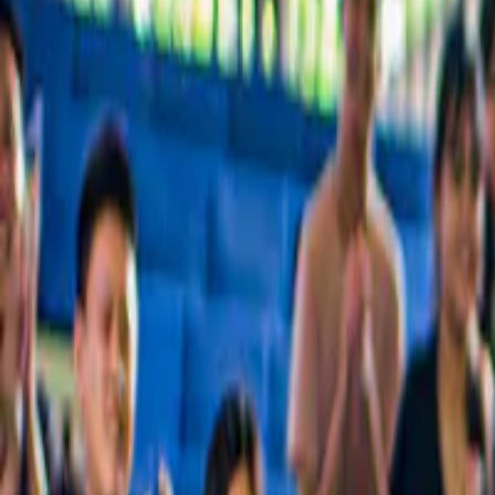
De beste rondleidingen, bekende bezienswaardigheden en dingen die j
Geliefd bij ruim 54 miljoen gasten over de hele wereld
Waarom miljoenen gasten ons vertrouwen
De beste ervaringen in Provence