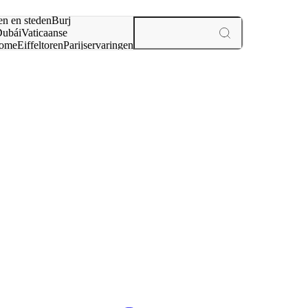
en en steden
Burj
ubái
Vaticaanse
ome
Eiffeltoren
Parijs
ervaringen
n