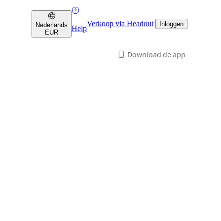
Verkoop via Headout
Inloggen
Nederlands
Help
EUR
Download de app