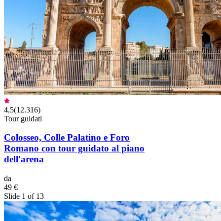
4,5
(
12.316
)
Tour guidati
Colosseo, Colle Palatino e Foro
Romano con tour guidato al piano
dell'arena
da
49 €
Slide 1 of 13