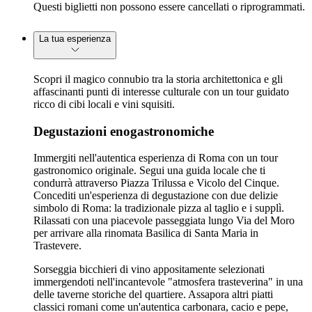
Questi biglietti non possono essere cancellati o riprogrammati.
La tua esperienza
Scopri il magico connubio tra la storia architettonica e gli
affascinanti punti di interesse culturale con un tour guidato
ricco di cibi locali e vini squisiti.
Degustazioni enogastronomiche
Immergiti nell'autentica esperienza di Roma con un tour
gastronomico originale. Segui una guida locale che ti
condurrà attraverso Piazza Trilussa e Vicolo del Cinque.
Concediti un'esperienza di degustazione con due delizie
simbolo di Roma: la tradizionale pizza al taglio e i supplì.
Rilassati con una piacevole passeggiata lungo Via del Moro
per arrivare alla rinomata Basilica di Santa Maria in
Trastevere.
Sorseggia bicchieri di vino appositamente selezionati
immergendoti nell'incantevole "atmosfera trasteverina" in una
delle taverne storiche del quartiere. Assapora altri piatti
classici romani come un'autentica carbonara, cacio e pepe,